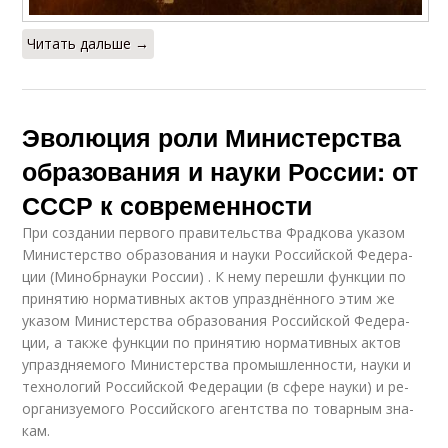
Читать дальше →
Эволюция роли Министерства
образования и науки России: от
СССР к современности
При со­зда­нии пер­во­го пра­ви­тель­ства Фрад­ко­ва ука­зом
Ми­ни­стер­ство об­ра­зо­ва­ния и науки Рос­сий­ской Фе­де­ра­
ции (Ми­но­бр­на­у­ки Рос­сии) . К нему пе­ре­шли функ­ции по
при­ня­тию нор­ма­тив­ных актов упразд­нён­но­го этим же
ука­зом Ми­ни­стер­ства об­ра­зо­ва­ния Рос­сий­ской Фе­де­ра­
ции, а также функ­ции по при­ня­тию нор­ма­тив­ных актов
упразд­ня­е­мо­го Ми­ни­стер­ства про­мыш­лен­но­сти, науки и
тех­но­ло­гий Рос­сий­ской Фе­де­ра­ции (в сфере науки) и ре­
ор­га­ни­зу­е­мо­го Рос­сий­ско­го агент­ства по то­вар­ным зна­
кам.