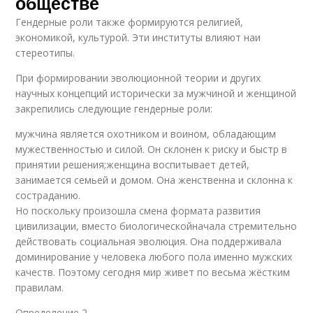
обществе
Гендерные роли также формируются религией,
экономикой, культурой. Эти институты влияют наи
стереотипы.
При формировании эволюционной теории и других
научных концепций исторически за мужчиной и женщиной
закрепились следующие гендерные роли:
мужчина является охотником и воином, обладающим
мужественностью и силой. Он склонен к риску и быстр в
принятии решения;женщина воспитывает детей,
занимается семьей и домом. Она женственна и склонна к
состраданию.
Но поскольку произошла смена формата развития
цивилизации, вместо биологическойначала стремительно
действовать социальная эволюция. Она поддерживала
доминирование у человека любого пола именно мужских
качеств. Поэтому сегодня мир живет по весьма жёстким
правилам.
Определение 2