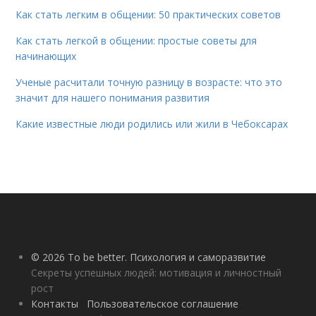
Как стать легким в общении: 50 практических советов
Как стать легкой в общении: простые советы для
начинающих
Ученые расчитали точную разницу в возрасте: что это
значит для нашего понимания развития
Какие известные люди родились или жили в Чебоксарах
© 2026 To be better. Психология и саморазвитие
Секреты успешных людей: мотивация и личностный
рост
Контакты
Пользовательское соглашение