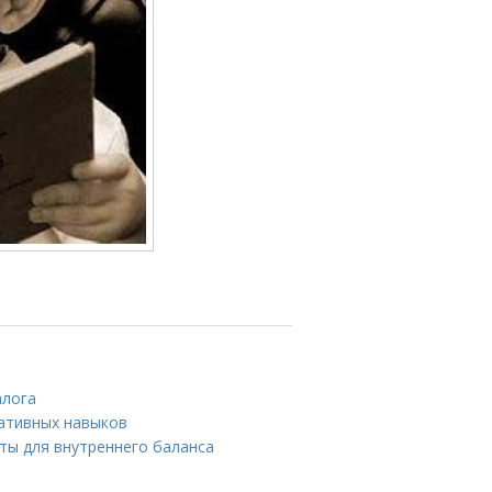
алога
ативных навыков
еты для внутреннего баланса