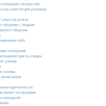
 отношения с возрастом
ростых советов для успешных
 секретов успеха
 к общению с людьми
спешного общения
а
 изменения себя
зрыва отношений
 женщиной: факты и мифы
рят ученые
и
ие основы
 своей жизни
тинной идентичности
ак влияет на организм
й и женщиной
 жизнь