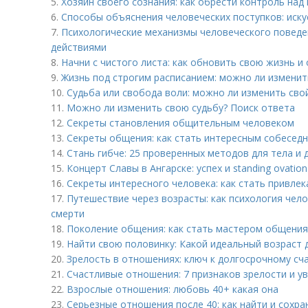
5.
Хозяин своего сознания: как обрести контроль на
6.
Способы объяснения человеческих поступков: иск
7.
Психологические механизмы человеческого поведе
действиями
8.
Начни с чистого листа: как обновить свою жизнь и
9.
Жизнь под строгим расписанием: можно ли изменит
10.
Судьба или свобода воли: можно ли изменить сво
11.
Можно ли изменить свою судьбу? Поиск ответа
12.
Секреты становления общительным человеком
13.
Секреты общения: как стать интересным собесед
14.
Стань гибче: 25 проверенных методов для тела и 
15.
Концерт Славы в Ангарске: успех и standing ovation
16.
Секреты интересного человека: как стать привле
17.
Путешествие через возрасты: как психология чел
смерти
18.
Поколение общения: как стать мастером общения
19.
Найти свою половинку: Какой идеальный возраст 
20.
Зрелость в отношениях: ключ к долгосрочному сч
21.
Счастливые отношения: 7 признаков зрелости и у
22.
Взрослые отношения: любовь 40+ какая она
23.
Серьезные отношения после 40: как найти и сохр