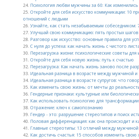
24.
Психология любви мужчины за 60: Как изменились
25.
Откройте для себя искусство коммуникации: 10 п
отношений с людьми
26.
Узнайте, как стать незабываемым собеседником: 7
27.
Улучшай свою коммуникацию: пять простых шагов
28.
Разговор как искусство: основные правила для у
29.
С нуля до успеха: как начать жизнь с чистого лист
30.
Перезагрузка жизни: психологические советы для
31.
Откройте для себя новую жизнь: путь к счастью
32.
Перезагрузка: Как начать жизнь заново после ра
33.
Идеальная разница в возрасте между мужчиной и
34.
Идеальная разница в возрасте супругов: что гово
35.
Как изменить свою жизнь: от мечты до реальност
36.
Гендерные признаки: культурные или биологическ
37.
Как использовать психологию для трансформации
38.
Отражение: ключ к самопознанию
39.
Гендер - это: разрушение стереотипов и поиск ис
40.
Половая дифференциация: как она происходит и к
41.
Главные стереотипы: 13 отличий между мужчино
42.
Как достичь счастья: 15 способов изменить свою