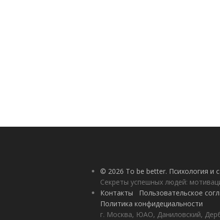
© 2026 To be better. Психология и
Секреты успешных людей: мотивац
Контакты
Пользовательское сог
Политика конфидециальности
г. Москва, ЮАО, Даниловский, Дерб