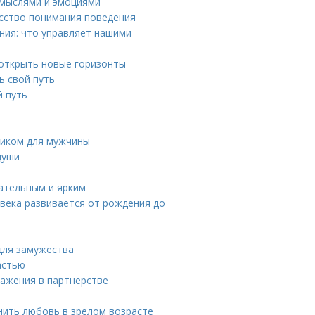
д мыслями и эмоциями
усство понимания поведения
ния: что управляет нашими
 открыть новые горизонты
ь свой путь
й путь
ником для мужчины
души
кательным и ярким
овека развивается от рождения до
для замужества
астью
важения в партнерстве
анить любовь в зрелом возрасте