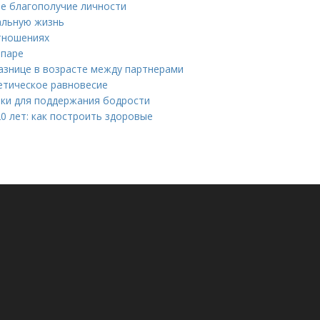
ое благополучие личности
альную жизнь
тношениях
 паре
азнице в возрасте между партнерами
гетическое равновесие
ики для поддержания бодрости
0 лет: как построить здоровые