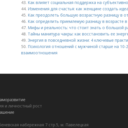
43.
Как влияет социальная поддержка на субъективн
44.
Изменения для счастья: как женщине создать иде
45.
Как преодолеть большую возрастную разницу в о
46.
Как определить приемлемую разницу в возрасте в
47.
Мифы и реальность: что стоит знать о большой р
48.
Тайны манипура чакры: как восстановить ее энер
49.
Энергия в повседневной жизни: 4 ключевые практ
50.
Психология отношений с мужчиной старше на 10-2
взаимоотношения
 саморазвитие
ия и личностный рост
лашение
еневская набережная 7 стр.5, м. Павелецкая