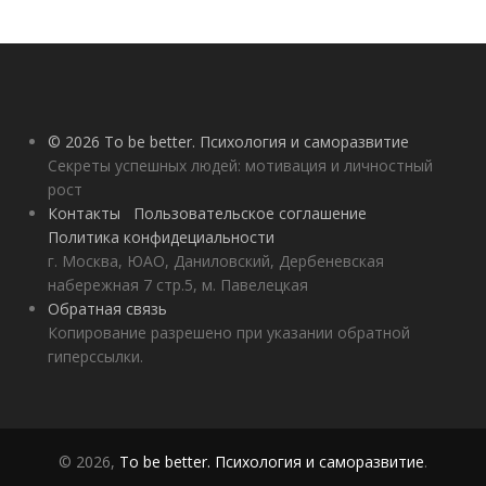
© 2026 To be better. Психология и саморазвитие
Секреты успешных людей: мотивация и личностный
рост
Контакты
Пользовательское соглашение
Политика конфидециальности
г. Москва, ЮАО, Даниловский, Дербеневская
набережная 7 стр.5, м. Павелецкая
Обратная связь
Копирование разрешено при указании обратной
гиперссылки.
© 2026,
To be better. Психология и саморазвитие
.