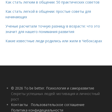
Как стать легким в общении: 50 практических советов
Как стать легкой в общении: простые советы для
начинающих
Ученые расчитали точную разницу в возрасте: что это
значит для нашего понимания развития
Какие известные люди родились или жили в Чебоксарах
© 2026 To be better. Психология и саморазвитие
Секреты успешных людей: мотивация и личностный
рост
Контакты
Пользовательское соглашение
Политика конфидециальности