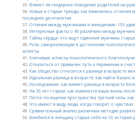
35.
Влияет ли гендерное поведение родителей на раз
36.
Новые и старые тренды: как изменились отличия
последнее десятилетие
37.
Отличия между мужчинами и женщинами: 155 уди
38.
Интересные факты о 40 различиях между мужчин
39.
Тайны сердца: что ищут одинокие мужчины старше
40.
Роль самореализации в достижении психологичес
аспекты
41.
Ключевые аспекты психологического благополучи
42.
Отказаться от привычек: путь к переменам и счас
43.
Как общество относится к разнице в возрасте ме
44.
Идеальная разница в возрасте: как найти баланс 
45.
Исследование: как влияет разница в возрасте бол
46.
На 30 лет старше: как изменится ваша жизнь пос
47.
Пятое посещение пространства третьей силы: как
48.
Что имеют в виду люди, когда говорят о чувствах
49.
Сравнительный анализ различных методик развити
50.
Влюбился в женщину старше себя на 10: история у