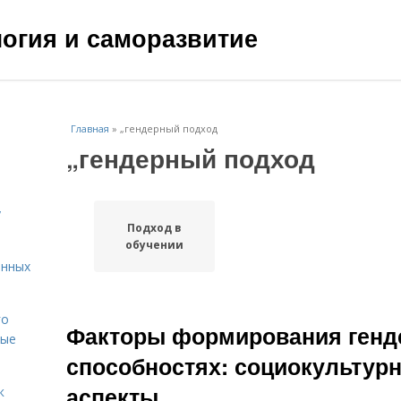
ология и саморазвитие
Главная
»
„гендерный подход
„гендерный подход
у
Подход в
обучении
енных
го
Факторы формирования генд
вые
способностях: социокультур
аспекты
к