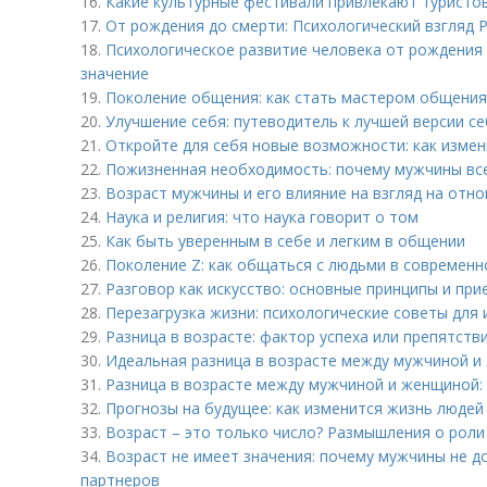
16.
Какие культурные фестивали привлекают туристов
17.
От рождения до смерти: Психологический взгляд Р
18.
Психологическое развитие человека от рождения д
значение
19.
Поколение общения: как стать мастером общения
20.
Улучшение себя: путеводитель к лучшей версии с
21.
Откройте для себя новые возможности: как измен
22.
Пожизненная необходимость: почему мужчины вс
23.
Возраст мужчины и его влияние на взгляд на отн
24.
Наука и религия: что наука говорит о том
25.
Как быть уверенным в себе и легким в общении
26.
Поколение Z: как общаться с людьми в современ
27.
Разговор как искусство: основные принципы и пр
28.
Перезагрузка жизни: психологические советы для
29.
Разница в возрасте: фактор успеха или препятств
30.
Идеальная разница в возрасте между мужчиной и
31.
Разница в возрасте между мужчиной и женщиной:
32.
Прогнозы на будущее: как изменится жизнь людей 
33.
Возраст – это только число? Размышления о роли
34.
Возраст не имеет значения: почему мужчины не д
партнеров