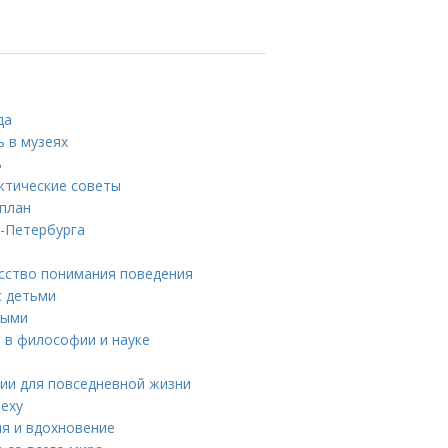
да
ь в музеях
ь
ктические советы
 план
т-Петербурга
усство понимания поведения
с детьми
ными
 в философии и науке
ии для повседневной жизни
пеху
я и вдохновение