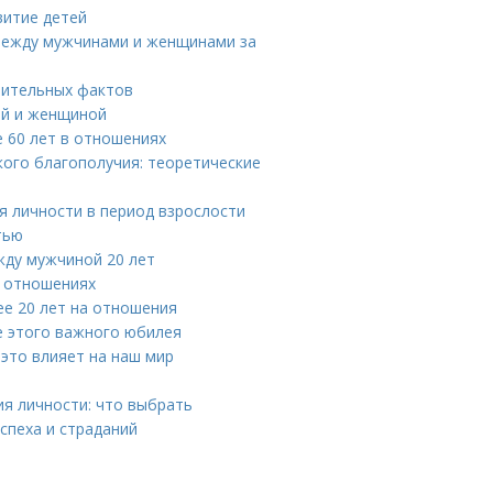
витие детей
 между мужчинами и женщинами за
вительных фактов
ой и женщиной
 60 лет в отношениях
кого благополучия: теоретические
я личности в период взрослости
тью
жду мужчиной 20 лет
в отношениях
ее 20 лет на отношения
ле этого важного юбилея
 это влияет на наш мир
я личности: что выбрать
спеха и страданий