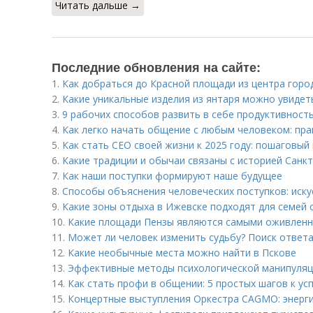
Читать дальше →
Последние обновления на сайте:
1.
Как добраться до Красной площади из центра горо
2.
Какие уникальные изделия из янтаря можно увидет
3.
9 рабочих способов развить в себе продуктивност
4.
Как легко начать общение с любым человеком: пра
5.
Как стать CEO своей жизни к 2025 году: пошаговый
6.
Какие традиции и обычаи связаны с историей Санк
7.
Как наши поступки формируют наше будущее
8.
Способы объяснения человеческих поступков: иск
9.
Какие зоны отдыха в Ижевске подходят для семей 
10.
Какие площади Пензы являются самыми оживлен
11.
Может ли человек изменить судьбу? Поиск ответа
12.
Какие необычные места можно найти в Пскове
13.
Эффективные методы психологической манипуляц
14.
Как стать профи в общении: 5 простых шагов к ус
15.
Концертные выступления Оркестра CAGMO: энерги