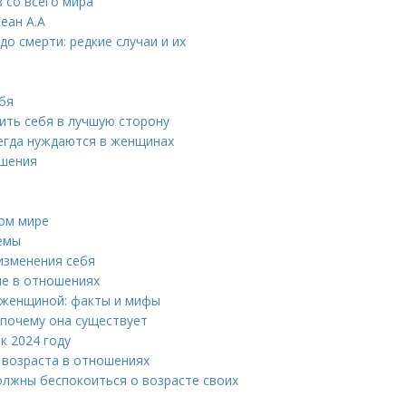
 со всего мира
еан А.А
о смерти: редкие случаи и их
ебя
ить себя в лучшую сторону
егда нуждаются в женщинах
ошения
ном мире
иемы
 изменения себя
ие в отношениях
 женщиной: факты и мифы
 почему она существует
к 2024 году
 возраста в отношениях
олжны беспокоиться о возрасте своих