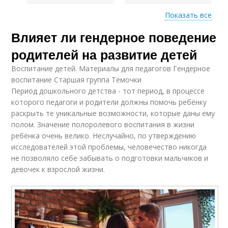
Показать все
Влияет ли гендерное поведение
Напряжения в
Различия в гендерных
отношениях
отношениях
родителей на развитие детей
Воспитание детей. Материалы для педагогов Гендерное
воспитание Старшая группа Темочки
Женщина в гендерных
Период дошкольного детства - тот период, в процессе
Гендерные различия
отношениях
которого педагоги и родители должны помочь ребёнку
раскрыть те уникальные возможности, которые даны ему
полом. Значение полоролевого воспитания в жизни
ребёнка очень велико. Неслучайно, по утверждению
Конфликты в
Отношения между
исследователей этой проблемы, человечество никогда
гендерных
мужчиной
не позволяло себе забывать о подготовки мальчиков и
отношениях
девочек к взрослой жизни.
Отношения между
Гендерные вопросы
мужчинами