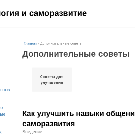
ология и саморазвитие
Главная
»
Дополнительные советы
Дополнительные советы
у
Советы для
улучшения
енных
го
Как улучшить навыки общени
вые
саморазвития
Введение
к