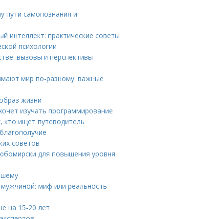
му пути самопознания и
ый интеллект: практические советы
еской психологии
тве: вызовы и перспективы
мают мир по-разному: важные
 образ жизни
о хочет изучать программирование
х, кто ищет путеводитель
 благополучие
ких советов
Любомирски для повышения уровня
чшему
 мужчиной: миф или реальность
е на 15-20 лет
 экспертов