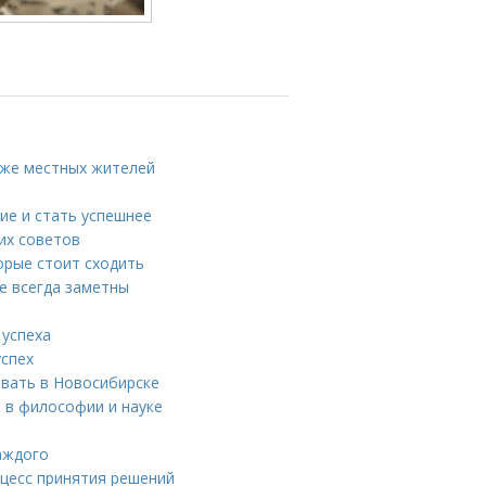
аже местных жителей
ие и стать успешнее
ких советов
орые стоит сходить
е всегда заметны
 успеха
успех
вать в Новосибирске
 в философии и науке
каждого
цесс принятия решений