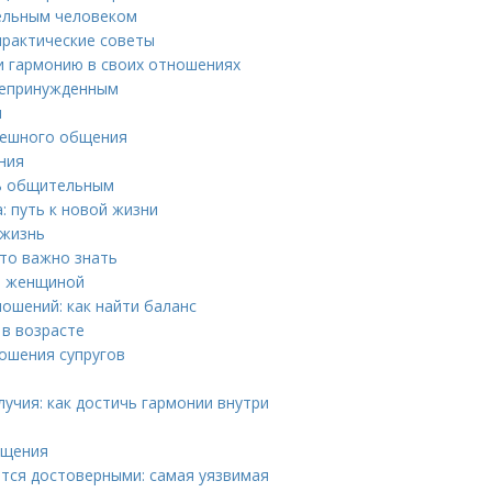
тельным человеком
практические советы
 и гармонию в своих отношениях
 непринужденным
и
спешного общения
ния
ть общительным
: путь к новой жизни
 жизнь
это важно знать
и женщиной
ошений: как найти баланс
 в возрасте
ношения супругов
учия: как достичь гармонии внутри
бщения
тся достоверными: самая уязвимая