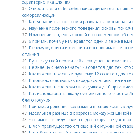
характеристика для них
34.
Откройте для себя себя: присоединяйтесь к наше
самореализации
35.
Как управлять стрессом и развивать эмоциональн
36.
Изучение психического поведения: основы психич
37.
Изменение гендерных ролей в современном общес
38.
6 причин, почему нам нравятся одни и те же вещи
39.
Почему мужчины и женщины воспринимают и пони
отличия
40.
Путь к лучшей версии себя: как успешно изменить
41.
Не знаешь с чего начать? 20 советов для тех, кт
42.
Как изменить жизнь к лучшему: 12 советов для те
43.
В поисках счастья: как парадоксы влияют на наше
44.
Как изменить свою жизнь к лучшему: 10 практичес
45.
Как использовать шкалу субъективного счастья 
благополучия
46.
Принимая решения: как изменить свою жизнь к лу
47.
Идеальная разница в возрасте между женщиной и
48.
Что имеют в виду люди, когда говорят о чувствах
49.
В чем преимущество отношений с мужчиной старш
50.
Как обрести новый заряд энергии: наставления от