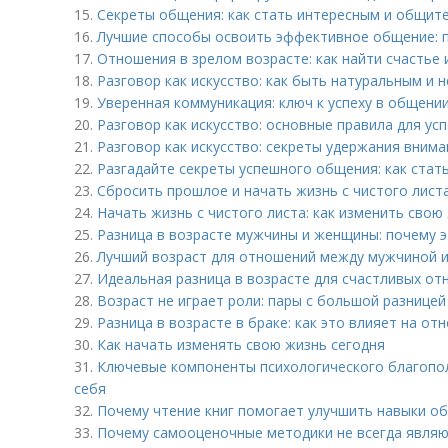
15.
Секреты общения: как стать интересным и общи
16.
Лучшие способы освоить эффективное общение: 
17.
Отношения в зрелом возрасте: как найти счастье
18.
Разговор как искусство: как быть натуральным и
19.
Уверенная коммуникация: ключ к успеху в общени
20.
Разговор как искусство: основные правила для у
21.
Разговор как искусство: секреты удержания внима
22.
Разгадайте секреты успешного общения: как ста
23.
Сбросить прошлое и начать жизнь с чистого листа
24.
Начать жизнь с чистого листа: как изменить свою
25.
Разница в возрасте мужчины и женщины: почему 
26.
Лучший возраст для отношений между мужчиной 
27.
Идеальная разница в возрасте для счастливых отн
28.
Возраст не играет роли: пары с большой разницей
29.
Разница в возрасте в браке: как это влияет на от
30.
Как начать изменять свою жизнь сегодня
31.
Ключевые компоненты психологического благопол
себя
32.
Почему чтение книг помогает улучшить навыки о
33.
Почему самооценочные методики не всегда являю