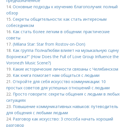
предназначенное
14.
Основные подходы к изучению благополучия: полный
обзор
15.
Секреты общительности: как стать интересным
собеседником
16.
Как стать более легким в общении: практические
советы
17.
(Milana Star: Star from Rostov-on-Don)
18.
Как группа ПолнаЛюбви влияет на музыкальную сцену
Воронежа?" (How Does the Full of Love Group Influence the
Voronezh Music Scene?)
19.
Какие исторические личности связаны с Челябинском
20.
Как книга помогает нам общаться с людьми
21.
Откройте для себя искусство коммуникации: 10
простых советов для успешных отношений с людьми
22.
Просто говорите: секреты общения с людьми в любых
ситуациях
23.
Повышение коммуникативных навыков: путеводитель
для общения с любыми людьми
24.
Разговор как искусство: 3 способа начать хороший
разговор