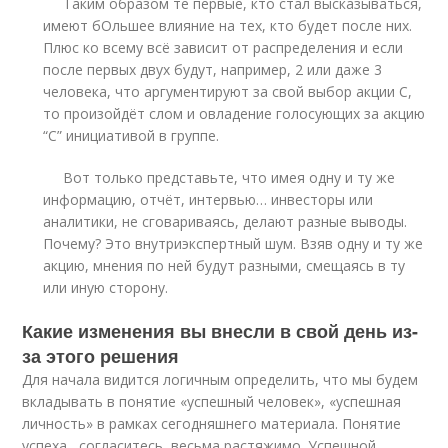
Таким образом те первые, кто стал высказываться,
имеют бОльшее влияние на тех, кто будет после них.
Плюс ко всему всё зависит от распределения и если
после первых двух будут, например, 2 или даже 3
человека, что аргументируют за свой выбор акции С,
то произойдёт слом и овладение голосующих за акцию
“С” инициативой в группе.
Вот только представьте, что имея одну и ту же
информацию, отчёт, интервью… инвесторы или
аналитики, не сговариваясь, делают разные выводы.
Почему? Это внутриэкспертный шум. Взяв одну и ту же
акцию, мнения по ней будут разными, смещаясь в ту
или иную сторону.
Какие изменения вы внесли в свой день из-
за этого решения
Для начала видится логичным определить, что мы будем
вкладывать в понятие «успешный человек», «успешная
личность» в рамках сегодняшнего материала. Понятие
успеха , согласитесь, весьма растяжимо. Успешной