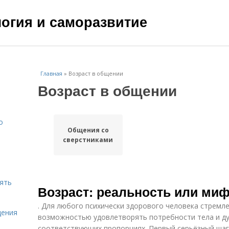
ология и саморазвитие
Главная
»
Возраст в общении
Возраст в общении
о
Общения со
сверстниками
нять
Возраст: реальность или ми
. Для любого психически здорового человека стрем
щения
возможностью удовлетворять потребности тела и ду
соответствующих пропорциях. Первый серьёзный шаг