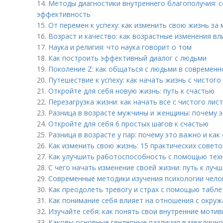
14.
Методы диагностики внутреннего благополучия: с
эффективность
15.
От перемен к успеху: как изменить свою жизнь за 
16.
Возраст и качество: как возрастные изменения в
17.
Наука и религия: что наука говорит о том
18.
Как построить эффективный диалог с людьми
19.
Поколение Z: как общаться с людьми в современ
20.
Путешествие к успеху: как начать жизнь с чистого 
21.
Откройте для себя новую жизнь: путь к счастью
22.
Перезагрузка жизни: как начать все с чистого лис
23.
Разница в возрасте мужчины и женщины: почему 
24.
Откройте для себя 6 простых шагов к счастью
25.
Разница в возрасте у пар: почему это важно и ка
26.
Как изменить свою жизнь: 15 практических совето
27.
Как улучшить работоспособность с помощью тех
28.
С чего начать изменение своей жизни: путь к лучш
29.
Современные методики изучения психологии чело
30.
Как преодолеть тревогу и страх с помощью табле
31.
Как понимание себя влияет на отношения с окру
32.
Изучайте себя: как понять свои внутренние мотив
33.
Каковы основные гендерные различия в межличн