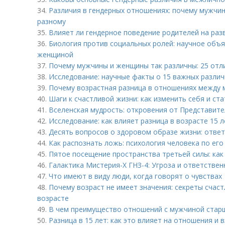
34.
Различия в гендерных отношениях: почему мужчи
разному
35.
Влияет ли гендерное поведение родителей на раз
36.
Биология против социальных ролей: научное объ
женщиной
37.
Почему мужчины и женщины так различны: 25 отл
38.
Исследование: научные факты о 15 важных разли
39.
Почему возрастная разница в отношениях между 
40.
Шаги к счастливой жизни: как изменить себя и ст
41.
Вселенская мудрость: откровения от Представите
42.
Исследование: как влияет разница в возрасте 15 
43.
Десять вопросов о здоровом образе жизни: отве
44.
Как распознать ложь: психология человека по ег
45.
Пятое посещение пространства третьей силы: как
46.
Галактика Мистерия-Х ГНЗ-4: Угроза и ответстве
47.
Что имеют в виду люди, когда говорят о чувствах
48.
Почему возраст не имеет значения: секреты счаст
возрасте
49.
В чем преимущество отношений с мужчиной старш
50.
Разница в 15 лет: как это влияет на отношения и