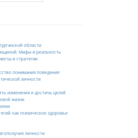
Курганской области
енщиной: Мифы и реальность
оветы и стратегии
усство понимания поведения
атической личности
ить изменения и достичь целей
новой жизни
жизни
егий: как психическое здоровье
агополучия личности