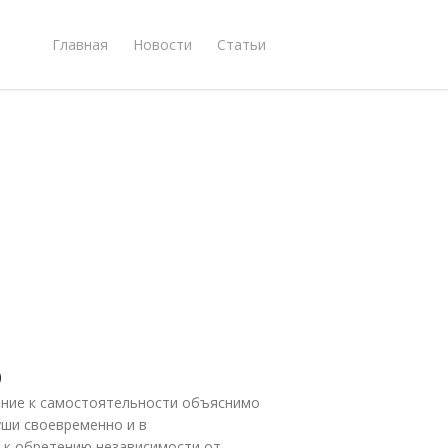
Главная
Новости
Статьи
ф
ление к самостоятельности объяснимо
ши своевременно и в
 к обретению независимости от