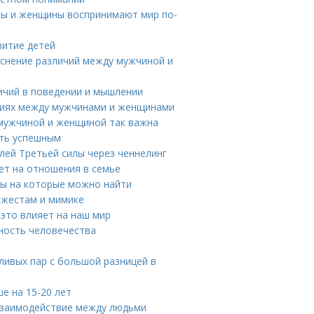
ны и женщины воспринимают мир по-
витие детей
яснение различий между мужчиной и
ичий в поведении и мышлении
чиях между мужчинами и женщинами
мужчиной и женщиной так важна
ать успешным
лей Третьей силы через ченнелинг
лет на отношения в семье
ты на которые можно найти
о жестам и мимике
 это влияет на наш мир
нность человечества
ливых пар с большой разницей в
е на 15-20 лет
 взаимодействие между людьми