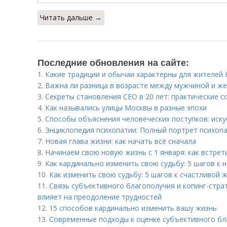
Читать дальше →
Последние обновления на сайте:
1.
Какие традиции и обычаи характерны для жителей 
2.
Важна ли разница в возрасте между мужчиной и ж
3.
Секреты становления CEO в 20 лет: практические с
4.
Как назывались улицы Москвы в разные эпохи
5.
Способы объяснения человеческих поступков: иск
6.
Энциклопедия психопатии: Полный портрет психоп
7.
Новая глава жизни: как начать всё сначала
8.
Начинаем свою новую жизнь с 1 января: как встрет
9.
Как кардинально изменить свою судьбу: 5 шагов к 
10.
Как изменить свою судьбу: 5 шагов к счастливой 
11.
Связь субъективного благополучия и копинг-страт
влияет на преодоление трудностей
12.
15 способов кардинально изменить вашу жизнь
13.
Современные подходы к оценке субъективного бл