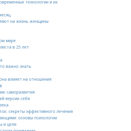
овременные технологии и их
месяц
лияют на жизнь женщины
ном мире
листа в 25 лет
та
это важно знать
к она влияет на отношения
в
ник саморазвития
ей версии себя
века
ток: секреты эффективного лечения
жающими: основы психологии
ы и цели
остном понимании