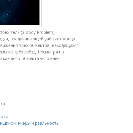
трёх тел» (3 Body Problem)
адки, озадачивающей учёных с конца
 движения трёх объектов, находящихся
емы из трёх звёзд. Несмотря на
й каждого объекта усложнен.
еха
вска
енщиной: Мифы и реальность