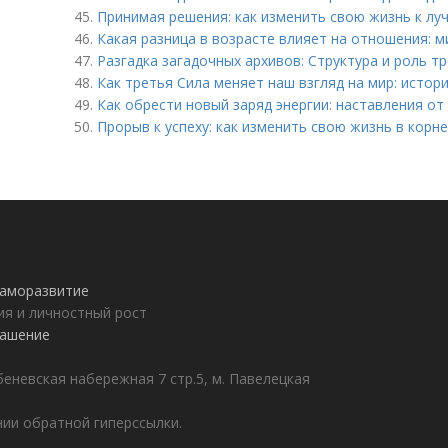
45.
Принимая решения: как изменить свою жизнь к лу
46.
Какая разница в возрасте влияет на отношения: 
47.
Разгадка загадочных архивов: Структура и роль т
48.
Как третья Сила меняет наш взгляд на мир: истор
49.
Как обрести новый заряд энергии: наставления от
50.
Прорыв к успеху: как изменить свою жизнь в корне
 саморазвитие
ия и личностный рост
лашение
еневская набережная 7 стр.5, м. Павелецкая
ии обратной гиперссылки.