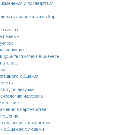
 изменения и последствия
 сделать правильный выбор
е советы
 успешным
успеха
 начинающих
к добиться успеха в бизнесе
нать все
оре
 успешного общения
 советы
себя для девушки
психологию человека
рименение
важения в партнерстве
отношения
 отношения с возрастом
 к общению с людьми