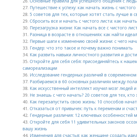
26.
Основные правила для успешного общения с люд
27.
Путешествие к успеху: как начать жизнь с чистого 
28.
5 советов для тех, которые хотят стать лучше в 
29.
Сбросить все и начать с чистого листа: как начат
30.
Перезагрузка жизни: Как начать все с чистого лис
31.
Разница в возрасте в отношениях: как найти идеа
32.
Первые шаги к изменению своей жизни: с чего нач
33.
Гендер: что это такое и почему важно понимать
34.
Как развить навыки личностного развития и дост
35.
Откройте для себя себя: присоединяйтесь к наше
самореализации
36.
Исследование гендерных различий в современном
37.
Разбираемся в 60 основных различиях между пол
38.
Как искусственный интеллект изучил мозг людей и
39.
Не знаешь с чего начать? 20 советов для тех, кт
40.
Как перезапустить свою жизнь: 10 способов начат
41.
Отказаться от привычек: путь к переменам и счас
42.
Гендерные различия: 12 ключевых особенностей 
43.
Откройте для себя 11 удивительных законов осоз
вашу жизнь
44.
Изменения для счастья: как женщине создать иде