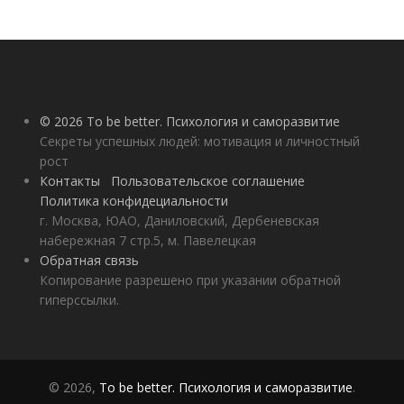
© 2026 To be better. Психология и саморазвитие
Секреты успешных людей: мотивация и личностный
рост
Контакты
Пользовательское соглашение
Политика конфидециальности
г. Москва, ЮАО, Даниловский, Дербеневская
набережная 7 стр.5, м. Павелецкая
Обратная связь
Копирование разрешено при указании обратной
гиперссылки.
© 2026,
To be better. Психология и саморазвитие
.