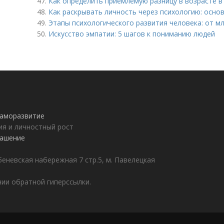
47.
Как определить приемлемую разницу в возрасте в
48.
Как раскрывать личность через психологию: осно
49.
Этапы психологического развития человека: от м
50.
Искусство эмпатии: 5 шагов к пониманию людей
 саморазвитие
ия и личностный рост
лашение
еневская набережная 7 стр.5, м. Павелецкая
ии обратной гиперссылки.