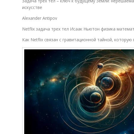
Задача трёх тел – ключ к будущему Земли: нерешаема
искусстве
Alexander Antipov
Netflix задача трех тел Исаак Ньютон физика матема
Как Netflix связан с гравитационной тайной, которую