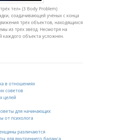
трёх тел» (3 Body Problem)
адки, озадачивающей учёных с конца
 движения трёх объектов, находящихся
емы из трёх звёзд. Несмотря на
й каждого объекта усложнен.
ха в отношениях
ких советов
х целей
советы для начинающих
ты от психолога
женщины различаются
еты для внутреннего баланса