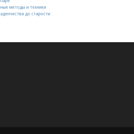
 паре
вные методы и техники
ладенчества до старости