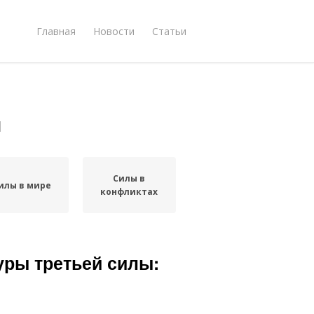
Главная
Новости
Статьи
я
Силы в
илы в мире
конфликтах
уры третьей силы: