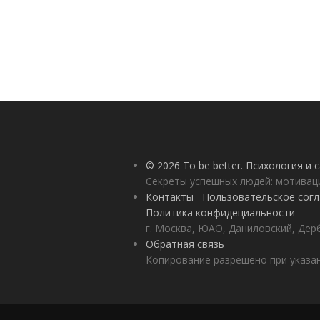
© 2026 To be better. Психология и
Секреты успешных людей: мотивац
Контакты
Пользовательское сог
Политика конфидециальности
г. Москва, ЮАО, Даниловский, Дерб
Обратная связь
Копирование разрешено при указан