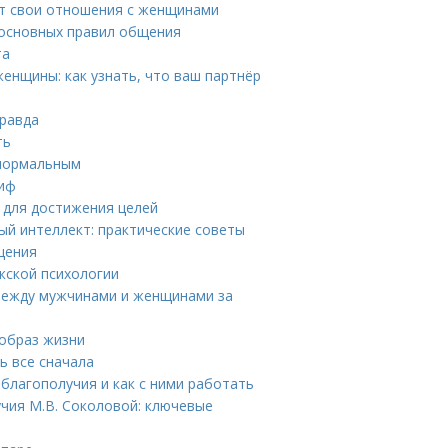
ют свои отношения с женщинами
 основных правил общения
та
енщины: как узнать, что ваш партнёр
правда
ть
 нормальным
миф
н для достижения целей
ый интеллект: практические советы
щения
жской психологии
 между мужчинами и женщинами за
 образ жизни
ь все сначала
благополучия и как с ними работать
чия М.В. Соколовой: ключевые