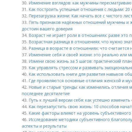
30.
Изменение взглядов: как мужчины пересматрива
31.
Как построить успешные отношения с людьми: 20
32.
Перезагрузка жизни: Как начать все с чистого лис
33.
Пять признаков надёжных отношений мужчины и ж
достоин вашего доверия
34.
Возраст не играет роли в отношениях: разве это 
35.
Возрастная разница в отношениях: что нужно зна
36.
Разница в возрасте в отношениях: что считается
37.
Изменение себя и своей жизни: это реально или 
38.
Измени свою жизнь за 5 шагов: практический пла
39.
Как управлять стрессом и развивать эмоциональн
40.
Как использовать книги для развития навыков об
41.
Где проявляются основные отличия женской и му
42.
Новые и старые тренды: как изменились отличия
последнее десятилетие
43.
Путь к лучшей версии себя: как успешно изменить
44.
Как перезапустить свою жизнь: 10 способов начат
45.
Какие факторы влияют на уровень субъективного 
46.
Исследование методики субъективного благополу
аспекты и результаты