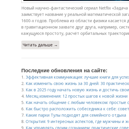
Новый научно-фантастический сериал Netflix «Задача 
заимствует название у реальной математической заг
1600-х годов. Проблема из области физики касается
в гравитационном захвате друг друга, например, сист
кажущуюся простоту, расчёт орбитальных траектори
Читать дальше →
Последние обновления на сайте:
1.
Эффективная коммуникация: лучшие книги для успе
2.
Как изменить свою жизнь за 30 дней: 30 практичес
3.
Как в 2025 году начать новую жизнь и достичь свои
4.
Месяц изменения: 12 простых шагов к новой жизни
5.
Как начать общение с любым человеком: простые 
6.
Как быстро расположить собеседника к себе: сове
7.
Какие парки Тулы подходят для семейного отдыха
8.
Открытия: 9 интересных аспектов, где мужчины и 
9.
Как управлять своим сознанием: практические сов