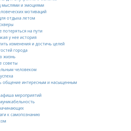
ад мыслями и эмоциями
еловеческих мотиваций
 для отдыха летом
 скверы
не потеряться на пути
кая у нее история
тить изменения и достичь целей
гостей города
ю жизнь
е советы
тельным человеком
успеха
ать общение интересным и насыщенным
е: афиша мероприятий
ммуникабельность
 начинающих
шаги к самопознанию
ком