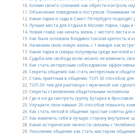
10.
Хозяин своего сознания: как обрести контроль н
11.
Объяснение поведения и поступков: Понимание ч
12.
Какие парки и сады в Санкт-Петербурге подходят
13.
Лучшие места для отдыха в Москве: парки, сады и
14.
Новая глава: как начать жизнь с чистого листа и 
15.
Как была основана Владивостокская крепость и ка
16.
Начинаем свою новую жизнь с 1 января: как встре
17.
Какие парки и скверы популярны среди жителей и 
18.
Судьба или свобода воли: можно ли изменить сво
19.
Как стать интересным собеседником: эффективны
20.
Секреты общения: как стать интересным и общи
21.
Стань приятным в общении: ТОП-30 способов для 
22.
ТОП-50 тем для разговора с мужчиной: как сдел
23.
Секреты становления общительным человеком
24.
Где и когда смотреть группу Бутырка в Ярославл
25.
Улучшите свои навыки: 20 способов повысить ко
26.
Как стать легкой в общении: простые советы для
27.
Как изменить себя в лучшую сторону внутренне: 
28.
Какие исторические личности связаны с Челябинс
29.
Поколение общения: как стать мастером общения