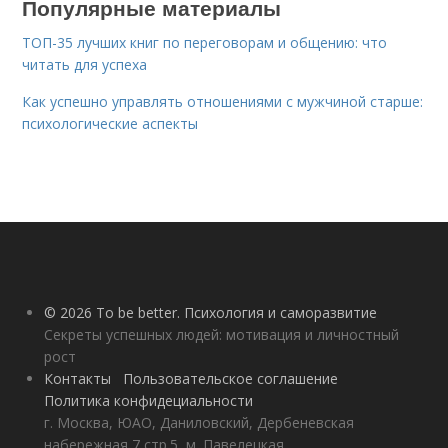
Популярные материалы
ТОП-35 лучших книг по переговорам и общению: что
читать для успеха
Как успешно управлять отношениями с мужчиной старше:
психологические аспекты
© 2026 To be better. Психология и саморазвитие
Секреты успешных людей: мотивация и личностный
рост
Контакты
Пользовательское соглашение
Политика конфидециальности
г. Москва, ЮАО, Даниловский, Дербеневская
набережная 7 стр.5, м. Павелецкая