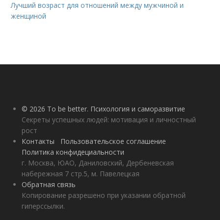
Лучший возраст для отношений между мужчиной и
женщиной
© 2026 To be better. Психология и саморазвитие
Секреты успешных людей: мотивация и личностный
рост
Контакты
Пользовательское соглашение
Политика конфидециальности
г. Москва, ЮАО, Даниловский, Дербеневская
набережная 7 стр.5, м. Павелецкая
Обратная связь
Копирование разрешено при указании обратной
гиперссылки.