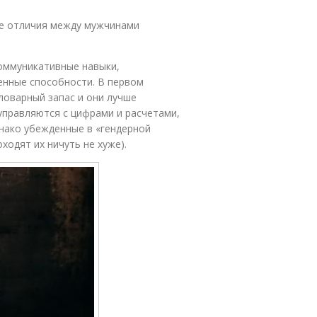
ые отличия между мужчинами
коммуникативные навыки,
енные способности. В первом
ловарный запас и они лучше
управляются с цифрами и расчетами,
нако убежденные в «гендерной
одят их ничуть не хуже).