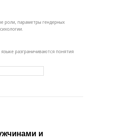
ые роли, параметры гендерных
сихологии.
ом языке разграничиваются понятия
ужчинами и