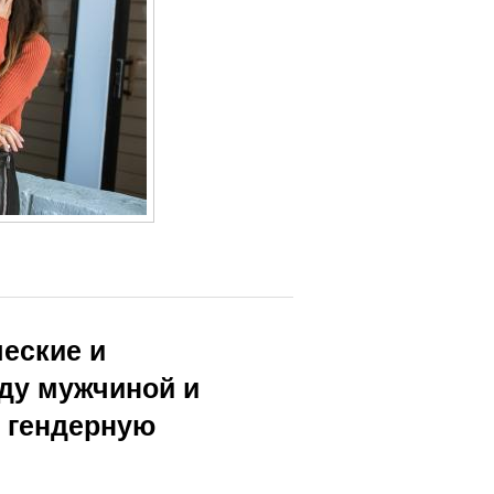
еские и
ду мужчиной и
х гендерную