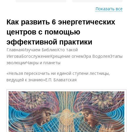
Показать все
Как развить 6 энергетических
Состояние для
Чакры для развития
развития
центров с помощью
эффективной практики
ГлавнаяИзучаем БиблиюКто такой
ИеговаБогослужениеКрещение огнемЭра ВодолеяЭтапы
эволюцииЧакры и планеты
«Нельзя перескочить ни единой ступени лестницы,
ведущей к знанию»Е.П. Блаватская