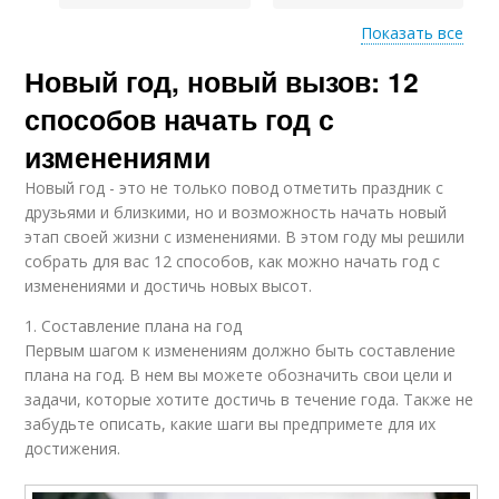
Показать все
Новый год, новый вызов: 12
Увлечения с нового
Люди с нового года
года
способов начать год с
изменениями
Новый год - это не только повод отметить праздник с
Цели с нового года
Карьер с нового года
друзьями и близкими, но и возможность начать новый
этап своей жизни с изменениями. В этом году мы решили
собрать для вас 12 способов, как можно начать год с
изменениями и достичь новых высот.
Год с новым
1. Составление плана на год
Цели для изменения
видением
Первым шагом к изменениям должно быть составление
плана на год. В нем вы можете обозначить свои цели и
задачи, которые хотите достичь в течение года. Также не
забудьте описать, какие шаги вы предпримете для их
достижения.