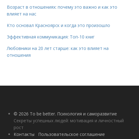
Возраст в отношениях: почему это важно и как это
влияет на нас
Кто основал Красноярск и когда это произошло
Эффективная коммуникация: Топ-10 книг
Любовники на 20 лет старше: как это влияет на
отношения
© 2026 To be better. Психология и саморазвитие
Секреты успешных людей: мотивация и личностный
рост
Контакты
Пользовательское соглашение