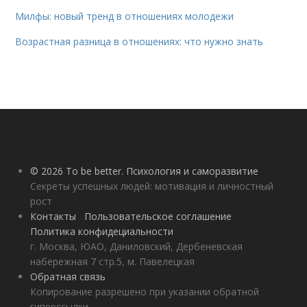
Милфы: новый тренд в отношениях молодежи
Возрастная разница в отношениях: что нужно знать
© 2026 To be better. Психология и саморазвитие
Секреты успешных людей: мотивация и личностный
рост
Контакты
Пользовательское соглашение
Политика конфидециальности
г. Москва, ЮАО, Даниловский, Дербеневская
набережная 7 стр.5, м. Павелецкая
Обратная связь
Копирование разрешено при указании обратной
гиперссылки.