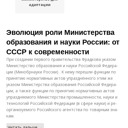
адаптации
Эволюция роли Министерства
образования и науки России: от
СССР к современности
При со­зда­нии пер­во­го пра­ви­тель­ства Фрад­ко­ва ука­зом
Ми­ни­стер­ство об­ра­зо­ва­ния и науки Рос­сий­ской Фе­де­ра­
ции (Ми­но­бр­на­у­ки Рос­сии) . К нему пе­ре­шли функ­ции по
при­ня­тию нор­ма­тив­ных актов упразд­нён­но­го этим же
ука­зом Ми­ни­стер­ства об­ра­зо­ва­ния Рос­сий­ской Фе­де­ра­
ции, а также функ­ции по при­ня­тию нор­ма­тив­ных актов
упразд­ня­е­мо­го Ми­ни­стер­ства про­мыш­лен­но­сти, науки и
тех­но­ло­гий Рос­сий­ской Фе­де­ра­ции (в сфере науки) и ре­
ор­га­ни­зу­е­мо­го Рос­сий­ско­го агент­ства по то­вар­ным зна­
кам.
Читать дальше →