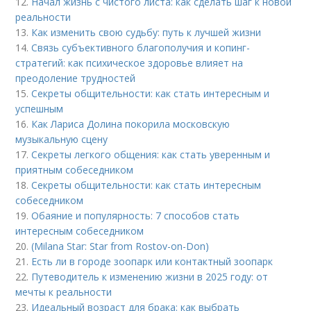
12.
Начал жизнь с чистого листа: как сделать шаг к новой
реальности
13.
Как изменить свою судьбу: путь к лучшей жизни
14.
Связь субъективного благополучия и копинг-
стратегий: как психическое здоровье влияет на
преодоление трудностей
15.
Секреты общительности: как стать интересным и
успешным
16.
Как Лариса Долина покорила московскую
музыкальную сцену
17.
Секреты легкого общения: как стать уверенным и
приятным собеседником
18.
Секреты общительности: как стать интересным
собеседником
19.
Обаяние и популярность: 7 способов стать
интересным собеседником
20.
(Milana Star: Star from Rostov-on-Don)
21.
Есть ли в городе зоопарк или контактный зоопарк
22.
Путеводитель к изменению жизни в 2025 году: от
мечты к реальности
23.
Идеальный возраст для брака: как выбрать