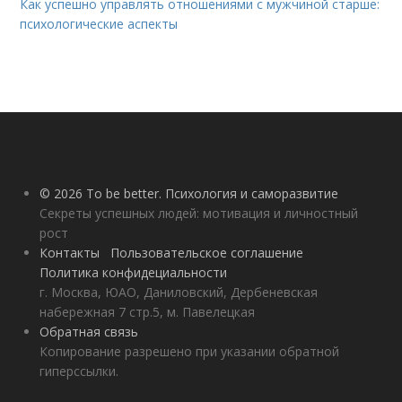
Как успешно управлять отношениями с мужчиной старше:
психологические аспекты
© 2026 To be better. Психология и саморазвитие
Секреты успешных людей: мотивация и личностный
рост
Контакты
Пользовательское соглашение
Политика конфидециальности
г. Москва, ЮАО, Даниловский, Дербеневская
набережная 7 стр.5, м. Павелецкая
Обратная связь
Копирование разрешено при указании обратной
гиперссылки.