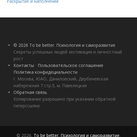
Раскрытие и наполнение
© 2026 To be better. Психология и саморазвитие
Секреты успешных людей: мотивация и личностный
рост
Контакты
Пользовательское соглашение
Политика конфидециальности
г. Москва, ЮАО, Даниловский, Дербеневская
набережная 7 стр.5, м. Павелецкая
Обратная связь
Копирование разрешено при указании обратной
гиперссылки.
© 2026,
To be better. Психология и саморазвитие
.