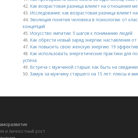
42.
Как возрастовая разница влияет на отношения м
43.
Исследование: как возрастовая разница влияет н
44.
Эволюция понятия человека в психологии: от кла
концепций
45.
Искусство эмпатии: 5 шагов к пониманию людей
46.
Как обрести новый заряд энергии: наставления от
47.
Как повысить свою женскую энергию: 19 эффекти
48.
Как использовать энергетические практики для п
успеха
49.
Встреча с мужчиной старше: как быть на свидании
50.
Замуж за мужчину старшего на 15 лет: плюсы и ми
 саморазвитие
ия и личностный рост
лашение