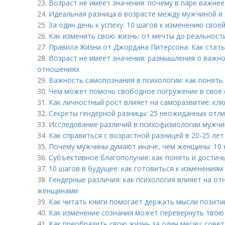
23.
Возраст не имеет значения: почему в паре важне
24.
Идеальная разница в возрасте между мужчиной и
25.
За один день к успеху: 10 шагов к изменению свое
26.
Как изменить свою жизнь: от мечты до реальност
27.
Правила Жизни от Джордана Питерсона: Как стать 
28.
Возраст не имеет значения: размышления о важн
отношениях
29.
Важность самопознания в психологии: как понять
30.
Чем может помочь свободное погружение в свое 
31.
Как личностный рост влияет на саморазвитие: кл
32.
Секреты гендерной разницы: 25 неожиданных отл
33.
Исследование различий в психофизиологии мужчи
34.
Как справиться с возрастной разницей в 20-25 ле
35.
Почему мужчины думают иначе, чем женщины: 10 
36.
Субъективное благополучие: как понять и достич
37.
10 шагов в будущее: как готовиться к изменениям
38.
Гендерные различия: как психология влияет на о
женщинами
39.
Как читать книги помогает держать мысли позит
40.
Как изменение сознания может перевернуть твою 
41.
Как преобразить свою жизнь за один месяц: сове