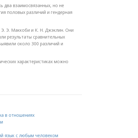
сь два взаимосвязанных, но не
ия половых различий и гендерная
. Э. Маккоби и К. Н. Джэклин. Они
были результаты сравнительных
Выявили около 300 различий и
гических характеристиках можно
ха в отношениях
ми
ий язык с любым человеком