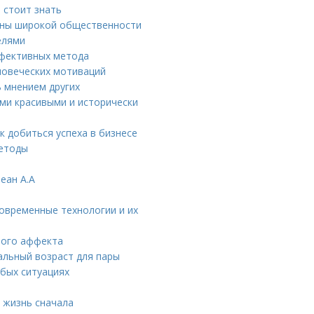
 стоит знать
тны широкой общественности
елями
ффективных метода
ловеческих мотиваций
ь мнением других
ми красивыми и исторически
к добиться успеха в бизнесе
методы
еан А.А
овременные технологии и их
ного аффекта
альный возраст для пары
бых ситуациях
ь жизнь сначала