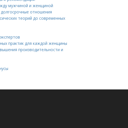
ежду мужчиной и женщиной
а долгосрочные отношения
ссических теорий до современных
 экспертов
вных практик для каждой женщины
овышения производительности и
нусы