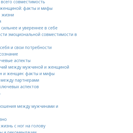
е всего совместимость
 женщиной: факты и мифы
й жизни
и
сильнее и увереннее в себе
ости эмоциональной совместимости в
 себя и свои потребности
сознание
ючевые аспекты
ичий между мужчиной и женщиной
н и женщин: факты и мифы
т между партнерами
ключевых аспектов
ь
тношения между мужчинами и
ивно
жизнь с ног на голову
ты и рекомендации