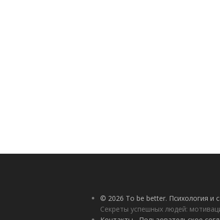
© 2026 To be better. Психология и
Секреты успешных людей: мотивац
Контакты
Пользовательское сог