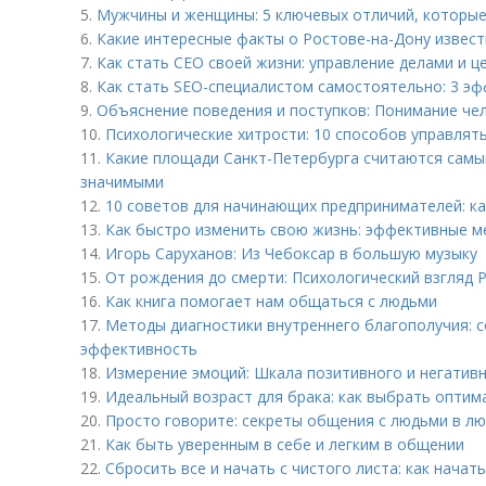
5.
Мужчины и женщины: 5 ключевых отличий, которые
6.
Какие интересные факты о Ростове-на-Дону извес
7.
Как стать СЕО своей жизни: управление делами и ц
8.
Как стать SEO-специалистом самостоятельно: 3 э
9.
Объяснение поведения и поступков: Понимание че
10.
Психологические хитрости: 10 способов управлят
11.
Какие площади Санкт-Петербурга считаются самы
значимыми
12.
10 советов для начинающих предпринимателей: ка
13.
Как быстро изменить свою жизнь: эффективные 
14.
Игорь Саруханов: Из Чебоксар в большую музыку
15.
От рождения до смерти: Психологический взгляд Р
16.
Как книга помогает нам общаться с людьми
17.
Методы диагностики внутреннего благополучия: с
эффективность
18.
Измерение эмоций: Шкала позитивного и негатив
19.
Идеальный возраст для брака: как выбрать оптим
20.
Просто говорите: секреты общения с людьми в лю
21.
Как быть уверенным в себе и легким в общении
22.
Сбросить все и начать с чистого листа: как начат