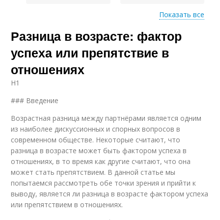
Показать все
Разница в возрасте: фактор
Различия между
Возрастной разрыв
мужчиной
успеха или препятствие в
отношениях
H1
Возрастные разрывы
Различия в интересах
### Введение
Возрастная разница между партнёрами является одним
из наиболее дискуссионных и спорных вопросов в
Различия между
современном обществе. Некоторые считают, что
Возрастные рамки
партнёрами
разница в возрасте может быть фактором успеха в
отношениях, в то время как другие считают, что она
может стать препятствием. В данной статье мы
попытаемся рассмотреть обе точки зрения и прийти к
выводу, является ли разница в возрасте фактором успеха
или препятствием в отношениях.