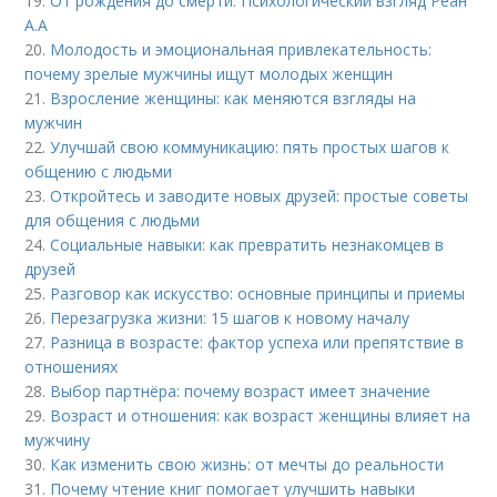
19.
От рождения до смерти: Психологический взгляд Реан
А.А
20.
Молодость и эмоциональная привлекательность:
почему зрелые мужчины ищут молодых женщин
21.
Взросление женщины: как меняются взгляды на
мужчин
22.
Улучшай свою коммуникацию: пять простых шагов к
общению с людьми
23.
Откройтесь и заводите новых друзей: простые советы
для общения с людьми
24.
Социальные навыки: как превратить незнакомцев в
друзей
25.
Разговор как искусство: основные принципы и приемы
26.
Перезагрузка жизни: 15 шагов к новому началу
27.
Разница в возрасте: фактор успеха или препятствие в
отношениях
28.
Выбор партнёра: почему возраст имеет значение
29.
Возраст и отношения: как возраст женщины влияет на
мужчину
30.
Как изменить свою жизнь: от мечты до реальности
31.
Почему чтение книг помогает улучшить навыки