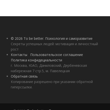
© 2026 To be better. Психология и саморазвитие
Секреты успешных людей: мотивация и личностный
рост
Контакты
Пользовательское соглашение
Политика конфидециальности
г. Москва, ЮАО, Даниловский, Дербеневская
набережная 7 стр.5, м. Павелецкая
Обратная связь
Копирование разрешено при указании обратной
гиперссылки.