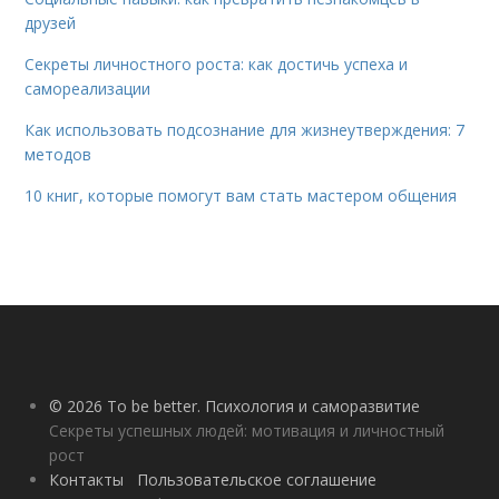
друзей
Секреты личностного роста: как достичь успеха и
самореализации
Как использовать подсознание для жизнеутверждения: 7
методов
10 книг, которые помогут вам стать мастером общения
© 2026 To be better. Психология и саморазвитие
Секреты успешных людей: мотивация и личностный
рост
Контакты
Пользовательское соглашение