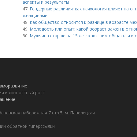
аспекты и результаты
47.
Гендерные различия: как психология влияет на о
женщинами
48.
Как общество относится к разнице в возрасте ме
49.
Молодость или опыт: какой возраст важен в отн
50.
Мужчина старше на 15 лет: как с ним общаться и
 саморазвитие
ия и личностный рост
лашение
еневская набережная 7 стр.5, м. Павелецкая
ии обратной гиперссылки.