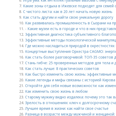
6.
Игра ума: как интеллектуальные вызовы стимулир
7.
Какие зоны отдыха в Ижевске подходят для семей 
8.
С чистого листа: как в 20 лет начать новую жизнь
9.
Как стать другим и найти свою уникальную дорогу
10.
Как развивалась промышленность в Сызрани на п
11.
- Какие музеи есть в городе и что в них представл
12.
Эффективная диагностика субъективного благопо
13.
Эффективные методы психологической манипуляц
14.
Где можно насладиться природой в окрестностях
15.
Концертные выступления Оркестра CAGMO: энерги
16.
Как стать более разговорчивой: ТОП-35 советов
17.
Стань гибче: 25 проверенных методов для тела и 
18.
Как стать лучше: 8 практических советов
19.
Как быстро изменить свою жизнь: эффективные 
20.
Какие легенды и мифы связаны с историей Кирова
21.
Откройте для себя новые возможности: как измен
22.
Как изменить свою жизнь в любом
23.
Старому мужику видно издалека: почему это так 
24.
Зрелость в отношениях: ключ к долгосрочному сч
25.
Лучшее время в жизни: как найти свое счастье
26.
Разница в возрасте между мужчиной и женщиной: