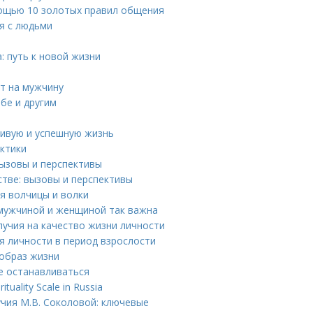
ощью 10 золотых правил общения
я с людьми
: путь к новой жизни
т на мужчину
бе и другим
ливую и успешную жизнь
актики
вызовы и перспективы
тве: вызовы и перспективы
я волчицы и волки
мужчиной и женщиной так важна
учия на качество жизни личности
я личности в период взрослости
 образ жизни
не останавливаться
ituality Scale in Russia
чия М.В. Соколовой: ключевые