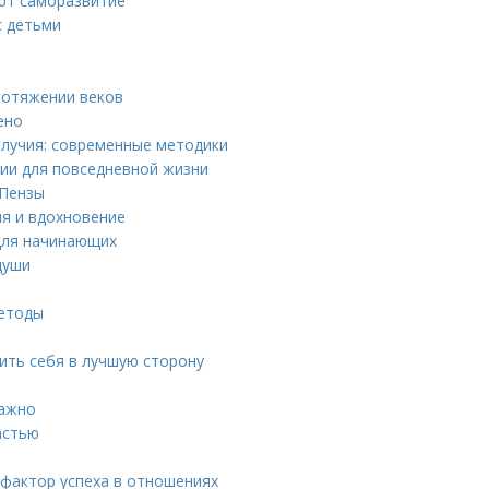
уют саморазвитие
с детьми
ротяжении веков
ено
лучия: современные методики
ии для повседневной жизни
 Пензы
я и вдохновение
 для начинающих
души
методы
ить себя в лучшую сторону
важно
астью
 фактор успеха в отношениях