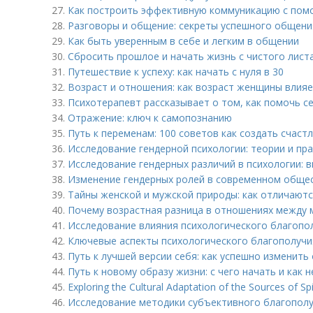
27.
Как построить эффективную коммуникацию с пом
28.
Разговоры и общение: секреты успешного общени
29.
Как быть уверенным в себе и легким в общении
30.
Сбросить прошлое и начать жизнь с чистого листа
31.
Путешествие к успеху: как начать с нуля в 30
32.
Возраст и отношения: как возраст женщины влияе
33.
Психотерапевт рассказывает о том, как помочь се
34.
Отражение: ключ к самопознанию
35.
Путь к переменам: 100 советов как создать счаст
36.
Исследование гендерной психологии: теории и пр
37.
Исследование гендерных различий в психологии: 
38.
Изменение гендерных ролей в современном общес
39.
Тайны женской и мужской природы: как отличаютс
40.
Почему возрастная разница в отношениях между 
41.
Исследование влияния психологического благопол
42.
Ключевые аспекты психологического благополучи
43.
Путь к лучшей версии себя: как успешно изменить
44.
Путь к новому образу жизни: с чего начать и как 
45.
Exploring the Cultural Adaptation of the Sources of Spir
46.
Исследование методики субъективного благополу