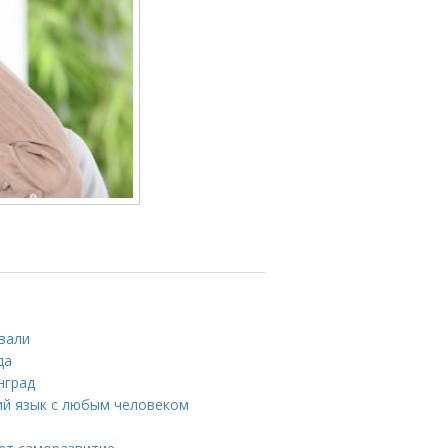
ивали
да
нград
ий язык с любым человеком