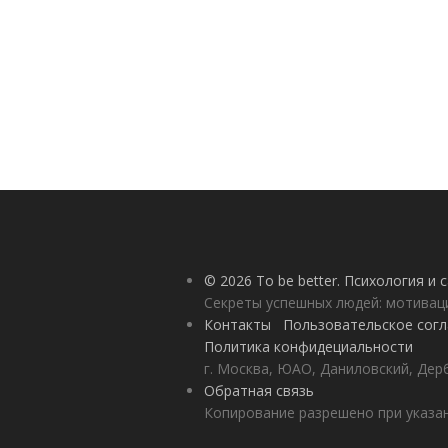
© 2026 To be better. Психология и
Секреты успешных людей: мотивац
Контакты
Пользовательское сог
Политика конфидециальности
г. Москва, ЮАО, Даниловский, Дерб
Обратная связь
Копирование разрешено при указан