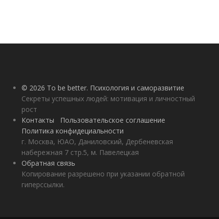
© 2026 To be better. Психология и саморазвитие
Секреты успешных людей: мотивация и личностный
рост
Контакты
Пользовательское соглашение
Политика конфидециальности
г. Москва, ЮАО, Даниловский, Дербеневская
набережная 7 стр.5, м. Павелецкая
Обратная связь
Копирование разрешено при указании обратной
гиперссылки.