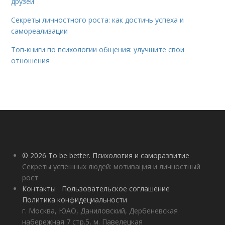
друзей
Секреты личностного роста: как достичь успеха и
самореализации
Топ-книги по психологии общения: улучшите свои
отношения
© 2026 To be better. Психология и саморазвитие
Секреты успешных людей: мотивация и личностный
рост
Контакты
Пользовательское соглашение
Политика конфидециальности
г. Москва, ЮАО, Даниловский, Дербеневская
набережная 7 стр.5, м. Павелецкая