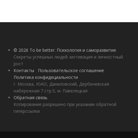
© 2026 To be better. Психология и саморазвитие
Секреты успешных людей: мотивация и личностный
рост
Контакты
Пользовательское соглашение
Политика конфидециальности
г. Москва, ЮАО, Даниловский, Дербеневская
набережная 7 стр.5, м. Павелецкая
Обратная связь
Копирование разрешено при указании обратной
гиперссылки.