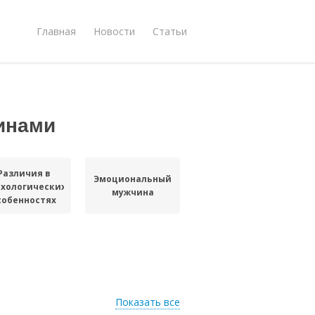
Главная
Новости
Статьи
инами
Различия в
Эмоциональный
хологических
мужчина
собенностях
Показать все