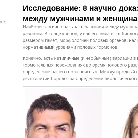
Исследование: 8 научно док
между мужчинами и женщин
анс
Наиболее логично называть различия между мужчина
у
различия. В конце концов, у нашего вида есть биол
размером гамет, морфологией половых органов, нал
нормативными уровнями половых гормонов.
Конечно, есть нетипичные (и необычные) вариации в
гормональных переживаниях во время полового разв
определение вашего пола неясным. Международный 
десятилетий боролся за определение биологического 