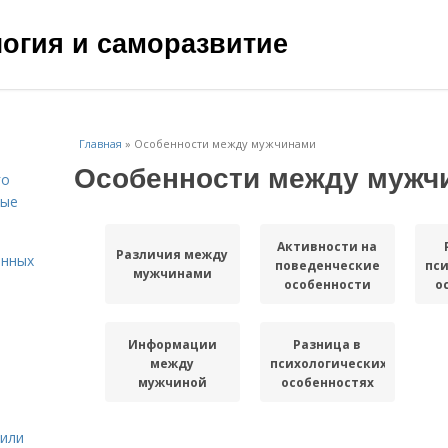
ология и саморазвитие
Главная
»
Особенности между мужчинами
Особенности между мужч
го
вые
Активности на
Различия между
енных
поведенческие
пси
мужчинами
особенности
о
Информации
Разница в
между
психологических
мужчиной
особенностях
жили