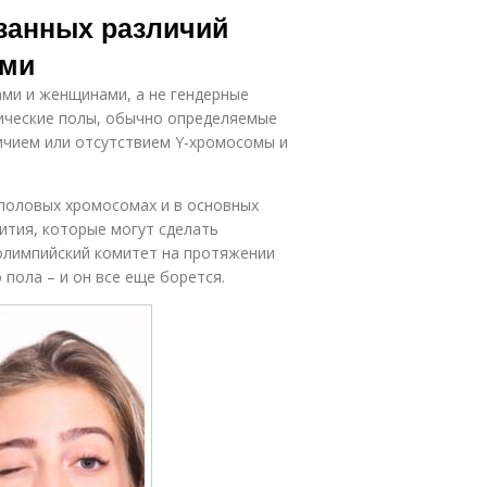
азанных различий
ами
ми и женщинами, а не гендерные
огические полы, обычно определяемые
ичием или отсутствием Y-хромосомы и
 половых хромосомах и в основных
ития, которые могут сделать
олимпийский комитет на протяжении
пола – и он все еще борется.