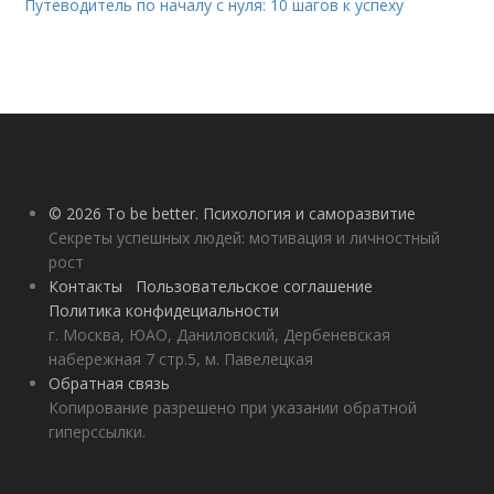
Путеводитель по началу с нуля: 10 шагов к успеху
© 2026 To be better. Психология и саморазвитие
Секреты успешных людей: мотивация и личностный
рост
Контакты
Пользовательское соглашение
Политика конфидециальности
г. Москва, ЮАО, Даниловский, Дербеневская
набережная 7 стр.5, м. Павелецкая
Обратная связь
Копирование разрешено при указании обратной
гиперссылки.