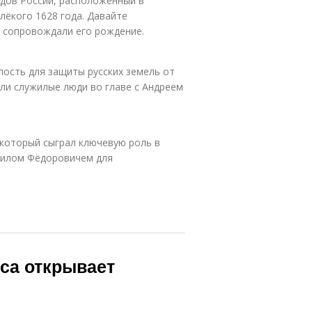
одов России, расположенный в
лёкого 1628 года. Давайте
я сопровождали его рождение.
епость для защиты русских земель от
ли служилые люди во главе с Андреем
 который сыграл ключевую роль в
аилом Фёдоровичем для
са открывает