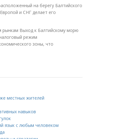
расположенный на берегу Балтийского
 Европой и СНГ делает его
м рынкам Выход к Балтийскому морю
 налоговый режим
кономического зоны, что
аже местных жителей
ативных навыков
гулок
ий язык с любым человеком
ода
оветы и стратегии