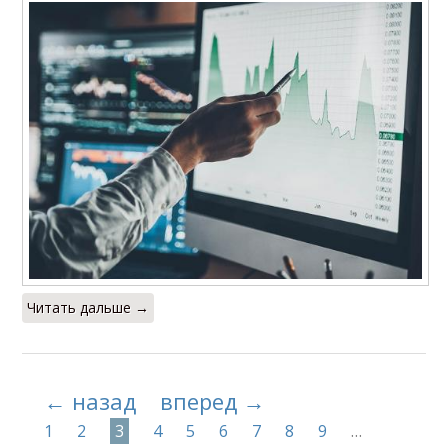
Читать дальше →
← назад
вперед →
1
2
3
4
5
6
7
8
9
…