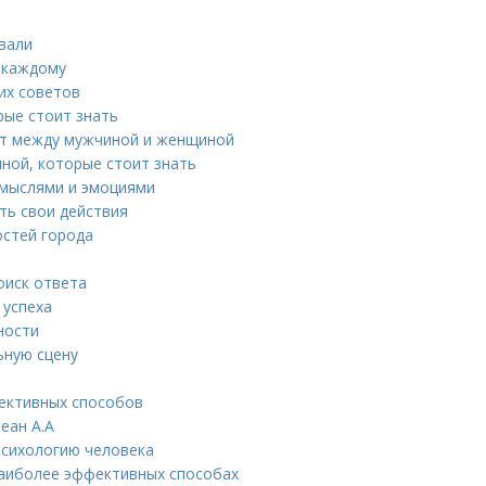
ивали
ь каждому
ких советов
рые стоит знать
лет между мужчиной и женщиной
ной, которые стоит знать
д мыслями и эмоциями
ть свои действия
остей города
оиск ответа
 успеха
ности
ьную сцену
фективных способов
еан А.А
психологию человека
 наиболее эффективных способах