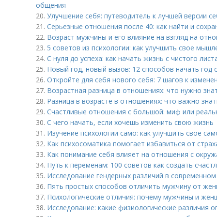
общения
20.
Улучшение себя: путеводитель к лучшей версии с
21.
Серьезные отношения после 40: как найти и сохр
22.
Возраст мужчины и его влияние на взгляд на отн
23.
5 советов из психологии: как улучшить свое мышл
24.
С нуля до успеха: как начать жизнь с чистого лист
25.
Новый год, новый вызов: 12 способов начать год 
26.
Откройте для себя нового себя: 7 шагов к измене
27.
Возрастная разница в отношениях: что нужно зна
28.
Разница в возрасте в отношениях: что важно знат
29.
Счастливые отношения с большой: миф или реаль
30.
С чего начать, если хочешь изменить свою жизнь
31.
Изучение психологии само: как улучшить свое са
32.
Как психосоматика помогает избавиться от страх
33.
Как понимание себя влияет на отношения с окру
34.
Путь к переменам: 100 советов как создать счаст
35.
Исследование гендерных различий в современном
36.
Пять простых способов отличить мужчину от же
37.
Психологические отличия: почему мужчины и жен
38.
Исследование: какие физиологические различия 