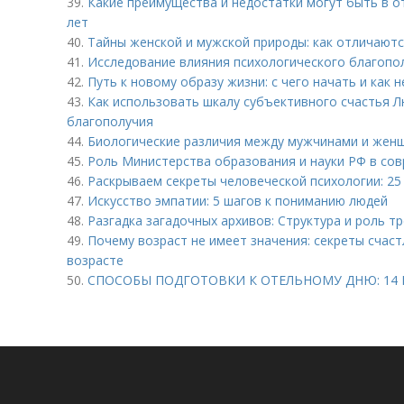
39.
Какие преимущества и недостатки могут быть в о
лет
40.
Тайны женской и мужской природы: как отличаютс
41.
Исследование влияния психологического благопол
42.
Путь к новому образу жизни: с чего начать и как 
43.
Как использовать шкалу субъективного счастья 
благополучия
44.
Биологические различия между мужчинами и жен
45.
Роль Министерства образования и науки РФ в со
46.
Раскрываем секреты человеческой психологии: 25
47.
Искусство эмпатии: 5 шагов к пониманию людей
48.
Разгадка загадочных архивов: Структура и роль т
49.
Почему возраст не имеет значения: секреты счаст
возрасте
50.
СПОСОБЫ ПОДГОТОВКИ К ОТЕЛЬНОМУ ДНЮ: 14