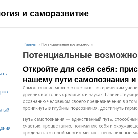
ология и саморазвитие
Главная
»
Потенциальные возможности
Потенциальные возможно
Откройте для себя себя: при
нять
нашему пути самопознания и
Самопознание можно отнести к эзотерическим учения
ярно
древних восточных религиях и науках. Главенствующе
осознанию человеком своего предназначения в этом 
проникнуть в глубины подсознания, достигнуть гармо
ьный
Путь самопознания — единственный путь, способный 
счастью, процветанию, пониманию себя и окружающе
щения
проделать который многим мешают неправильные мы