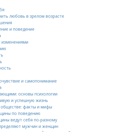
ебя
анить любовь в зрелом возрасте
ошения
ение и поведение
а
с изменениями
нию
ть
ь
ность
мочувствие и самопонимание
а
жающими: основы психологии
ливую и успешную жизнь
 обществе: факты и мифы
нщины по поведению
щины ведут себя по-разному
определяют мужчин и женщин