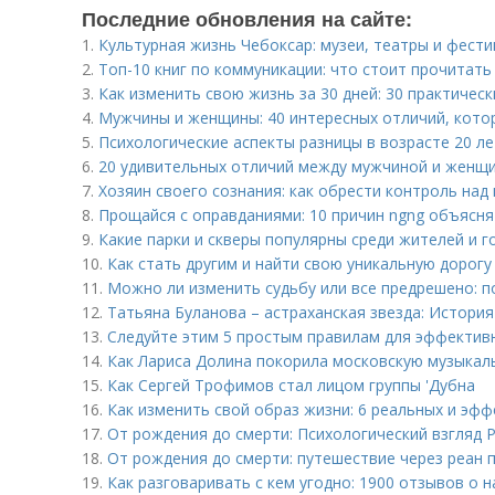
Последние обновления на сайте:
1.
Культурная жизнь Чебоксар: музеи, театры и фест
2.
Топ-10 книг по коммуникации: что стоит прочитат
3.
Как изменить свою жизнь за 30 дней: 30 практичес
4.
Мужчины и женщины: 40 интересных отличий, кото
5.
Психологические аспекты разницы в возрасте 20 
6.
20 удивительных отличий между мужчиной и женщи
7.
Хозяин своего сознания: как обрести контроль на
8.
Прощайся с оправданиями: 10 причин ngng объясня
9.
Какие парки и скверы популярны среди жителей и г
10.
Как стать другим и найти свою уникальную дорогу
11.
Можно ли изменить судьбу или все предрешено: п
12.
Татьяна Буланова – астраханская звезда: История
13.
Следуйте этим 5 простым правилам для эффектив
14.
Как Лариса Долина покорила московскую музыкал
15.
Как Сергей Трофимов стал лицом группы 'Дубна
16.
Как изменить свой образ жизни: 6 реальных и эф
17.
От рождения до смерти: Психологический взгляд Р
18.
От рождения до смерти: путешествие через реан 
19.
Как разговаривать с кем угодно: 1900 отзывов о