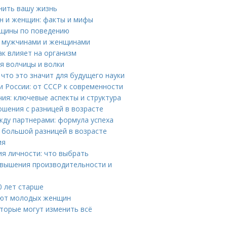
нить вашу жизнь
н и женщин: факты и мифы
нщины по поведению
у мужчинами и женщинами
ак влияет на организм
я волчицы и волки
 что это значит для будущего науки
 России: от СССР к современности
ия: ключевые аспекты и структура
ошения с разницей в возрасте
жду партнерами: формула успеха
 большой разницей в возрасте
ия
я личности: что выбрать
овышения производительности и
0 лет старше
ают молодых женщин
оторые могут изменить всё