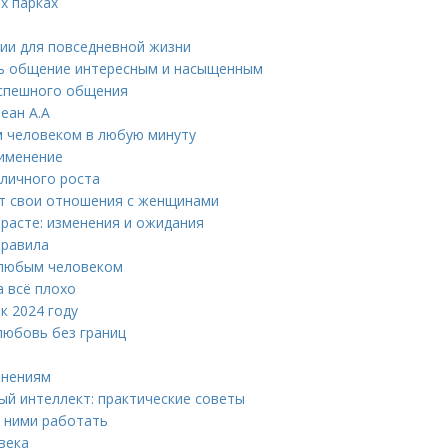
х парках
ии для повседневной жизни
ать общение интересным и насыщенным
 успешного общения
еан А.А
м человеком в любую минуту
рименение
 личного роста
ют свои отношения с женщинами
расте: изменения и ожидания
правила
с любым человеком
а всё плохо
к 2024 году
любовь без границ
енениям
ый интеллект: практические советы
с ними работать
века