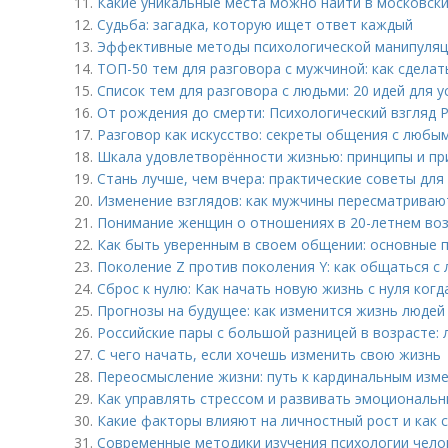
11.
Какие уникальные места можно найти в московски
12.
Судьба: загадка, которую ищет ответ каждый
13.
Эффективные методы психологической манипуляц
14.
ТОП-50 тем для разговора с мужчиной: как сдел
15.
Список тем для разговора с людьми: 20 идей для
16.
От рождения до смерти: Психологический взгляд Р
17.
Разговор как искусство: секреты общения с любы
18.
Шкала удовлетворённости жизнью: принципы и п
19.
Стань лучше, чем вчера: практические советы для
20.
Изменение взглядов: как мужчины пересматрива
21.
Понимание женщин о отношениях в 20-летнем воз
22.
Как быть уверенным в своем общении: основные 
23.
Поколение Z против поколения Y: как общаться 
24.
Сброс к нулю: Как начать новую жизнь с нуля когд
25.
Прогнозы на будущее: как изменится жизнь людей 
26.
Российские пары с большой разницей в возрасте: 
27.
С чего начать, если хочешь изменить свою жизнь
28.
Переосмысление жизни: путь к кардинальным изм
29.
Как управлять стрессом и развивать эмоциональн
30.
Какие факторы влияют на личностный рост и как 
31.
Современные методики изучения психологии чело