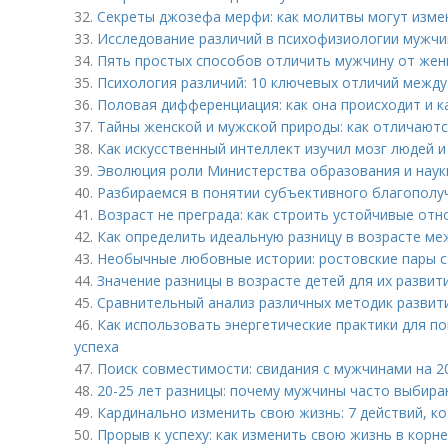
32.
Секреты джозефа мерфи: как молитвы могут изме
33.
Исследование различий в психофизиологии мужчи
34.
Пять простых способов отличить мужчину от же
35.
Психология различий: 10 ключевых отличий межд
36.
Половая дифференциация: как она происходит и к
37.
Тайны женской и мужской природы: как отличаютс
38.
Как искусственный интеллект изучил мозг людей и
39.
Эволюция роли Министерства образования и науки
40.
Разбираемся в понятии субъективного благополуч
41.
Возраст не преграда: как строить устойчивые отн
42.
Как определить идеальную разницу в возрасте ме
43.
Необычные любовные истории: ростовские пары с
44.
Значение разницы в возрасте детей для их развит
45.
Сравнительный анализ различных методик развити
46.
Как использовать энергетические практики для п
успеха
47.
Поиск совместимости: свидания с мужчинами на 2
48.
20-25 лет разницы: почему мужчины часто выбир
49.
Кардинально изменить свою жизнь: 7 действий, к
50.
Прорыв к успеху: как изменить свою жизнь в корне