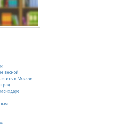
да
ве весной
сетить в Москве
нград
раснодаре
нным
во