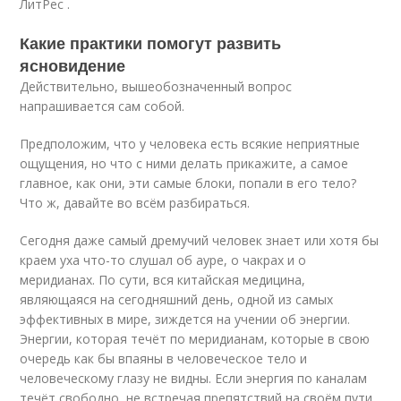
ЛитРес .
Какие практики помогут развить
ясновидение
Действительно, вышеобозначенный вопрос
напрашивается сам собой.
Предположим, что у человека есть всякие неприятные
ощущения, но что с ними делать прикажите, а самое
главное, как они, эти самые блоки, попали в его тело?
Что ж, давайте во всём разбираться.
Сегодня даже самый дремучий человек знает или хотя бы
краем уха что-то слушал об ауре, о чакрах и о
меридианах. По сути, вся китайская медицина,
являющаяся на сегодняшний день, одной из самых
эффективных в мире, зиждется на учении об энергии.
Энергии, которая течёт по меридианам, которые в свою
очередь как бы впаяны в человеческое тело и
человеческому глазу не видны. Если энергия по каналам
течёт свободно, не встречая препятствий на своём пути,