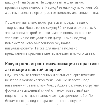
цифру «1» на бумаге. Не сдерживайте фантазию,
проявите креативность. Нарисуйте единицу ярко-желтой,
а затем нанесите ярко-красные полоски, или синие пятна.
После внимательно всмотритесь в продукт вашего
творчества. Достаточно секунд 30-ти или около того. А
затем снова закройте ваши глаза и вновь повторите
упражнение по визуализации цифр . Такой подход
поможет вашему мысленному оку начать
визуализировать. Также для начала полезно
представлять красивые цветы, предметы яркого цвета.
Какую роль играет визуализация в практике
активации шестой энергии
Один из самых таинственных и сильных энергетических
центров в человеческом теле больше известен под
названием «третий глаз». Чакру Аджна отличают округлая
форма и насыщенный синий оттенок, известный как
индиго — этот цвет напоминает сумеречное небо. По
бокам от шара видна пара лепестков, а внутри —