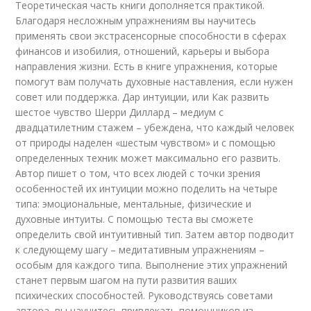
Теоретическая часть книги дополняется практикой.
Благодаря несложным упражнениям вы научитесь
применять свои экстрасенсорные способности в сферах
финансов и изобилия, отношений, карьеры и выбора
направления жизни. Есть в книге упражнения, которые
помогут вам получать духовные наставления, если нужен
совет или поддержка. Дар интуиции, или Как развить
шестое чувство Шерри Диллард – медиум с
двадцатилетним стажем – убеждена, что каждый человек
от природы наделен «шестым чувством» и с помощью
определенных техник может максимально его развить.
Автор пишет о том, что всех людей с точки зрения
особенностей их интуиции можно поделить на четыре
типа: эмоциональные, ментальные, физические и
духовные интуиты. С помощью теста вы сможете
определить свой интуитивный тип. Затем автор подводит
к следующему шагу – медитативным упражнениям –
особым для каждого типа. Выполнение этих упражнений
станет первым шагом на пути развития ваших
психических способностей. Руководствуясь советами
автора, вы научитесь привлекать помощников из