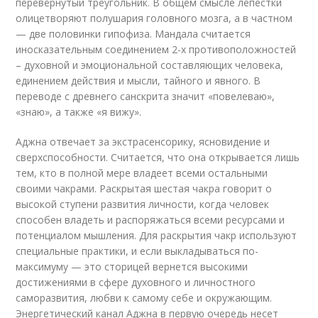
перевёрнутый треугольник. В общем смысле лепестки
олицетворяют полушария головного мозга, а в частном
— две половинки гипофиза. Мандала считается
иносказательным соединением 2-х противоположностей
– духовной и эмоциональной составляющих человека,
единением действия и мысли, тайного и явного. В
переводе с древнего санскрита значит «повелеваю»,
«знаю», а также «я вижу».
Аджна отвечает за экстрасенсорику, ясновидение и
сверхспособности. Считается, что она открывается лишь
тем, кто в полной мере владеет всеми остальными
своими чакрами. Раскрытая шестая чакра говорит о
высокой ступени развития личности, когда человек
способен владеть и распоряжаться всеми ресурсами и
потенциалом мышления. Для раскрытия чакр используют
специальные практики, и если выкладываться по-
максимуму — это сторицей вернется высокими
достижениями в сфере духовного и личностного
саморазвития, любви к самому себе и окружающим.
Энергетический канал Аджна в первую очередь несет