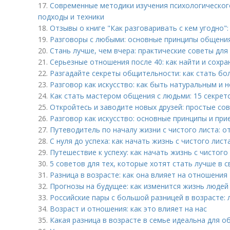
17.
Современные методики изучения психологическог
подходы и техники
18.
Отзывы о книге "Как разговаривать с кем угодно"
19.
Разговоры с любыми: основные принципы общени
20.
Стань лучше, чем вчера: практические советы для
21.
Серьезные отношения после 40: как найти и сохр
22.
Разгадайте секреты общительности: как стать б
23.
Разговор как искусство: как быть натуральным и
24.
Как стать мастером общения с людьми: 15 секрет
25.
Откройтесь и заводите новых друзей: простые со
26.
Разговор как искусство: основные принципы и пр
27.
Путеводитель по началу жизни с чистого листа: о
28.
С нуля до успеха: как начать жизнь с чистого лист
29.
Путешествие к успеху: как начать жизнь с чистого 
30.
5 советов для тех, которые хотят стать лучше в 
31.
Разница в возрасте: как она влияет на отношения
32.
Прогнозы на будущее: как изменится жизнь людей 
33.
Российские пары с большой разницей в возрасте: 
34.
Возраст и отношения: как это влияет на нас
35.
Какая разница в возрасте в семье идеальна для 