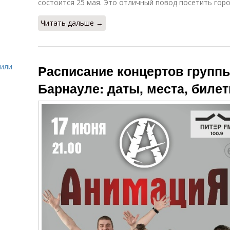
состоится 25 мая. Это отличный повод посетить горо
Читать дальше →
жили
Расписание концертов группы
Барнауле: даты, места, биле