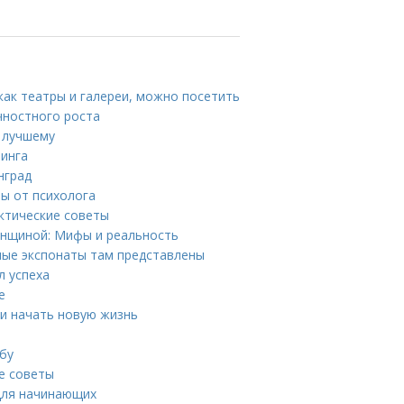
как театры и галереи, можно посетить
чностного роста
 лучшему
пинга
нград
ты от психолога
ктические советы
енщиной: Мифы и реальность
ные экспонаты там представлены
л успеха
е
 и начать новую жизнь
бу
е советы
 для начинающих