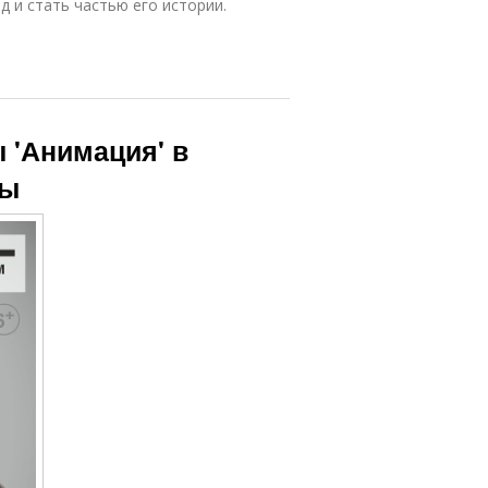
д и стать частью его истории.
 'Анимация' в
ты