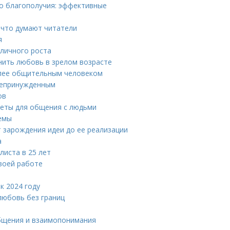
о благополучия: эффективные
: что думают читатели
я
 личного роста
анить любовь в зрелом возрасте
олее общительным человеком
 непринужденным
ов
веты для общения с людьми
иемы
т зарождения идеи до ее реализации
а
листа в 25 лет
своей работе
к 2024 году
любовь без границ
общения и взаимопонимания