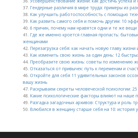
36.
Усовершенствование жизни: как достичь успеха и 
37.
Гендерные различия в мире труда: примеры из раз
38.
Как улучшить работоспособность с помощью тех
39.
Как развить самого себя и помочь другим: 10 эфф
40.
6 причин, почему нам нравятся одни и те же вещи
41.
Где же именно кроется главная пропасть: бытов
женщинами
42.
Перезагрузка себя: как начать новую главу жизни 
43.
Как изменить свою жизнь за один день: 12 быстр
44.
Преобразите свою жизнь: советы по изменению ж
45.
Отказаться от привычек: путь к переменам и счас
46.
Откройте для себя 11 удивительных законов осоз
вашу жизнь
47.
Раскрываем секреты человеческой психологии: 25
48.
Какие психологические факторы влияют на наше 
49.
Разгадка загадочных архивов: Структура и роль т
50.
Влюбился в женщину старше себя на 10: история у