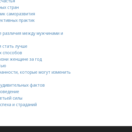
счастья
ных стран
ник саморазвития
ективных практик
ые различия между мужчинами и
и стать лучше
ых способов
изни женщине за год
тью
нанности, которые могут изменить
 удивительных фактов
поведение
ретьей силы
спеха и страданий