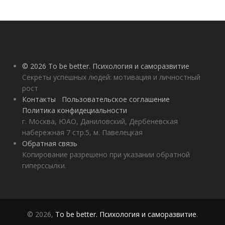
© 2026 To be better. Психология и саморазвитие
Секреты успешных людей: мотивация и личностный
рост
Контакты
Пользовательское соглашение
Политика конфидециальности
г. Москва, ЮАО, Даниловский, Дербеневская
набережная 7 стр.5, м. Павелецкая
Обратная связь
Копирование разрешено при указании обратной
гиперссылки.
© 2026,
To be better. Психология и саморазвитие
.