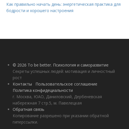
Как правильно начать день: энергетическая практика для
бодрости и хорошего настроения
© 2026 To be better. Психология и саморазвитие
Секреты успешных людей: мотивация и личностный
рост
Контакты
Пользовательское соглашение
Политика конфидециальности
г. Москва, ЮАО, Даниловский, Дербеневская
набережная 7 стр.5, м. Павелецкая
Обратная связь
Копирование разрешено при указании обратной
гиперссылки.