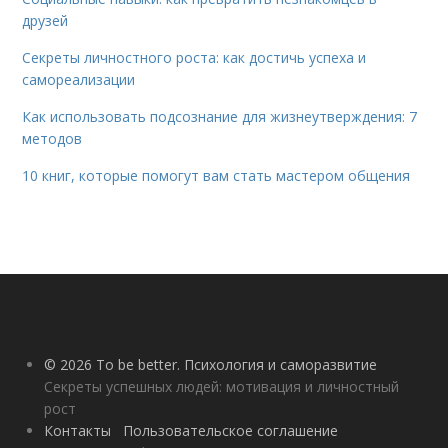
друзей
Секреты личностного роста: как достичь успеха и
самореализации
Как использовать подсознание для жизнеутверждения: 7
методов
10 книг, которые помогут вам стать мастером общения
© 2026 To be better. Психология и саморазвитие
Секреты успешных людей: мотивация и личностный
рост
Контакты
Пользовательское соглашение