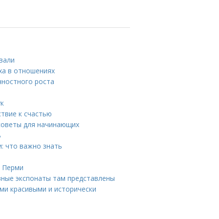
ивали
ха в отношениях
чностного роста
ук
ствие к счастью
советы для начинающих
ь
: что важно знать
в Перми
вные экспонаты там представлены
ми красивыми и исторически