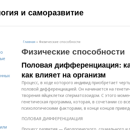
ология и саморазвитие
Главная
»
Физические способности
Физические способности
го
вые
Половая дифференциация: ка
как влияет на организм
енных
Процесс, в ходе которого индивид приобретает черты
половой дифференциацией. Он начинается на генети
творения яйцеклетки сперматозоидом. С этого моме
генетическая программа, ко­торая, в сочетании со в
психологическими факторами, в конце концов привед
ПОЛОВАЯ ДИФФЕРЕНЦИАЦИЯ
жили
Процесс развития — биологиче­ского, социального и 