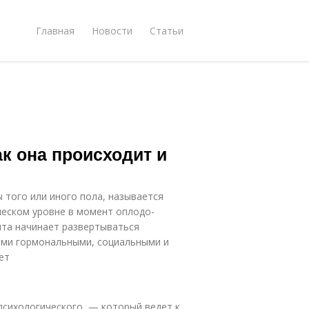
Главная
Новости
Статьи
к она происходит и
 того или иного пола, назы­вается
ческом уровне в момент оплодо­
нта начинает развертываться
семи гормональными, социальными и
ет
психологи­ческого, — который ведет к