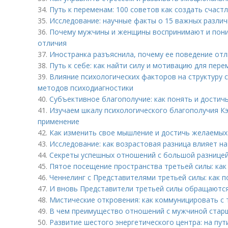
34.
Путь к переменам: 100 советов как создать счаст
35.
Исследование: научные факты о 15 важных разли
36.
Почему мужчины и женщины воспринимают и пони
отличия
37.
Иностранка разъяснила, почему ее поведение отл
38.
Путь к себе: как найти силу и мотивацию для пере
39.
Влияние психологических факторов на структуру 
методов психодиагностики
40.
Субъективное благополучие: как понять и достич
41.
Изучаем шкалу психологического благополучия К
применение
42.
Как изменить свое мышление и достичь желаемых
43.
Исследование: как возрастовая разница влияет н
44.
Секреты успешных отношений с большой разницей
45.
Пятое посещение пространства третьей силы: как
46.
Ченнелинг с Представителями третьей силы: как 
47.
И вновь Представители третьей силы обращаются:
48.
Мистические откровения: как коммуницировать с 
49.
В чем преимущество отношений с мужчиной старш
50.
Развитие шестого энергетического центра: на пут