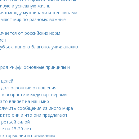
ливую и успешную жизнь
чиях между мужчинами и женщинами
мают мир по-разному: важные
ичается от российских норм
мен
субъективного благополучия: анализ
ь
эрол Рифф: основные принципы и
 целей
а долгосрочные отношения
 в возрасте между партнерами
 это влияет на наш мир
получить сообщения из иного мира
 кто они и что они предлагают
третьей силой
е на 15-20 лет
и к гармонии и пониманию