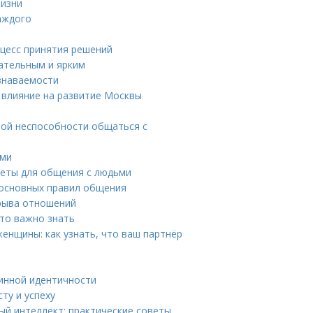
жизни
каждого
цесс принятия решений
кательным и ярким
узнаваемости
 влияние на развитие Москвы
мой неспособности общаться с
ьми
веты для общения с людьми
 основных правил общения
зрыва отношений
это важно знать
енщины: как узнать, что ваш партнёр
тинной идентичности
ту и успеху
ый интеллект: практические советы