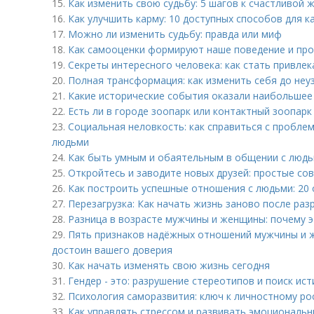
15.
Как изменить свою судьбу: 5 шагов к счастливой 
16.
Как улучшить карму: 10 доступных способов для 
17.
Можно ли изменить судьбу: правда или миф
18.
Как самооценки формируют наше поведение и про
19.
Секреты интересного человека: как стать привле
20.
Полная трансформация: как изменить себя до не
21.
Какие исторические события оказали наибольшее
22.
Есть ли в городе зоопарк или контактный зоопарк
23.
Социальная неловкость: как справиться с пробле
людьми
24.
Как быть умным и обаятельным в общении с люд
25.
Откройтесь и заводите новых друзей: простые со
26.
Как построить успешные отношения с людьми: 20
27.
Перезагрузка: Как начать жизнь заново после ра
28.
Разница в возрасте мужчины и женщины: почему 
29.
Пять признаков надёжных отношений мужчины и ж
достоин вашего доверия
30.
Как начать изменять свою жизнь сегодня
31.
Гендер - это: разрушение стереотипов и поиск ис
32.
Психология саморазвития: ключ к личностному рос
33.
Как управлять стрессом и развивать эмоциональн