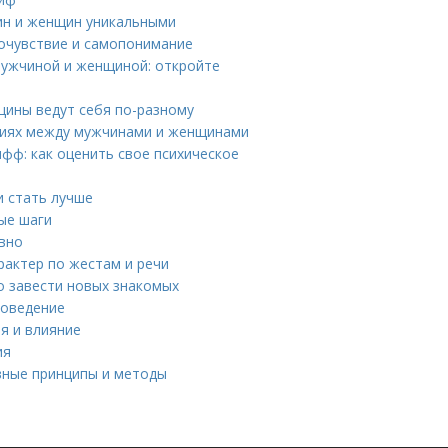
чин и женщин уникальными
мочувствие и самопонимание
мужчиной и женщиной: откройте
щины ведут себя по-разному
чиях между мужчинами и женщинами
фф: как оценить свое психическое
и стать лучше
ные шаги
ивно
рактер по жестам и речи
о завести новых знакомых
поведение
ия и влияние
ия
вные принципы и методы