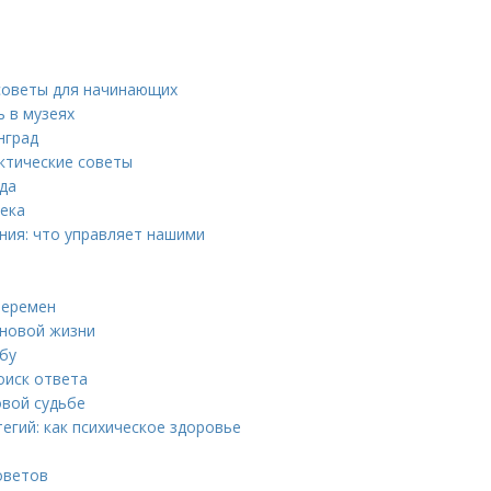
советы для начинающих
ь в музеях
нград
ктические советы
ода
века
ния: что управляет нашими
перемен
 новой жизни
бу
оиск ответа
вой судьбе
егий: как психическое здоровье
оветов