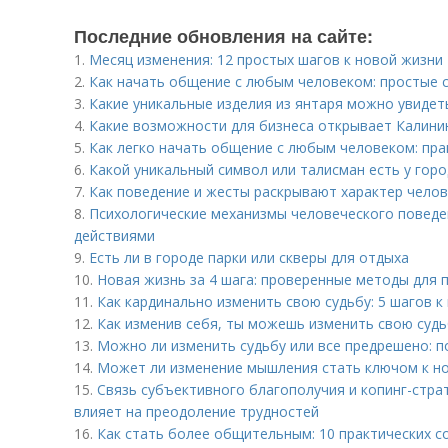
Последние обновления на сайте:
1.
Месяц изменения: 12 простых шагов к новой жизни
2.
Как начать общение с любым человеком: простые 
3.
Какие уникальные изделия из янтаря можно увидет
4.
Какие возможности для бизнеса открывает Калини
5.
Как легко начать общение с любым человеком: пра
6.
Какой уникальный символ или талисман есть у гор
7.
Как поведение и жесты раскрывают характер чело
8.
Психологические механизмы человеческого поведе
действиями
9.
Есть ли в городе парки или скверы для отдыха
10.
Новая жизнь за 4 шага: проверенные методы для 
11.
Как кардинально изменить свою судьбу: 5 шагов к
12.
Как изменив себя, ты можешь изменить свою судь
13.
Можно ли изменить судьбу или все предрешено: п
14.
Может ли изменение мышления стать ключом к но
15.
Связь субъективного благополучия и копинг-страт
влияет на преодоление трудностей
16.
Как стать более общительным: 10 практических с