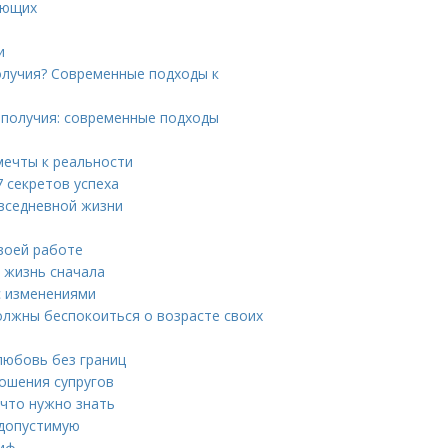
ающих
и
олучия? Современные подходы к
ополучия: современные подходы
мечты к реальности
 секретов успеха
овседневной жизни
своей работе
ь жизнь сначала
с изменениями
олжны беспокоиться о возрасте своих
любовь без границ
ношения супругов
 что нужно знать
 допустимую
миф