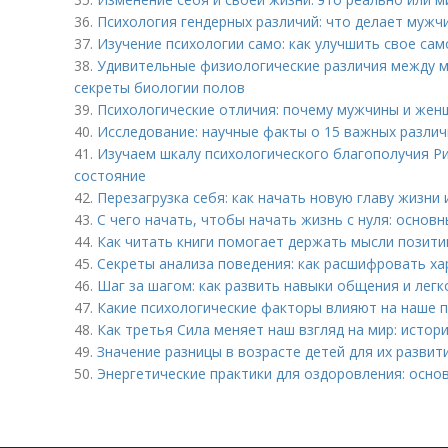
36.
Психология гендерных различий: что делает муж
37.
Изучение психологии само: как улучшить свое са
38.
Удивительные физиологические различия между 
секреты биологии полов
39.
Психологические отличия: почему мужчины и жен
40.
Исследование: научные факты о 15 важных разли
41.
Изучаем шкалу психологического благополучия Ри
состояние
42.
Перезагрузка себя: как начать новую главу жизни 
43.
С чего начать, чтобы начать жизнь с нуля: основ
44.
Как читать книги помогает держать мысли позит
45.
Секреты анализа поведения: как расшифровать ха
46.
Шаг за шагом: как развить навыки общения и легк
47.
Какие психологические факторы влияют на наше 
48.
Как третья Сила меняет наш взгляд на мир: истор
49.
Значение разницы в возрасте детей для их развит
50.
Энергетические практики для оздоровления: осно