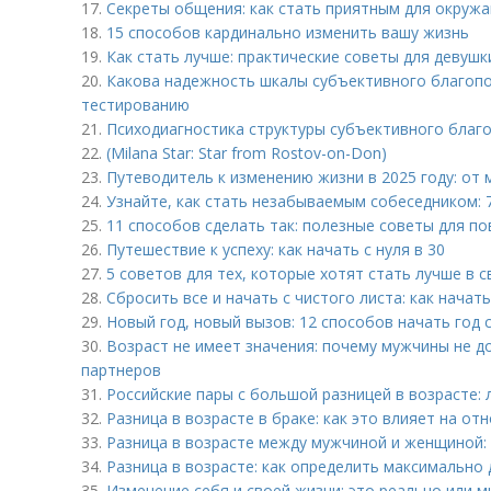
17.
Секреты общения: как стать приятным для окруж
18.
15 способов кардинально изменить вашу жизнь
19.
Как стать лучше: практические советы для девушк
20.
Какова надежность шкалы субъективного благоп
тестированию
21.
Психодиагностика структуры субъективного благ
22.
(Milana Star: Star from Rostov-on-Don)
23.
Путеводитель к изменению жизни в 2025 году: от 
24.
Узнайте, как стать незабываемым собеседником: 7
25.
11 способов сделать так: полезные советы для п
26.
Путешествие к успеху: как начать с нуля в 30
27.
5 советов для тех, которые хотят стать лучше в 
28.
Сбросить все и начать с чистого листа: как начат
29.
Новый год, новый вызов: 12 способов начать год 
30.
Возраст не имеет значения: почему мужчины не д
партнеров
31.
Российские пары с большой разницей в возрасте: 
32.
Разница в возрасте в браке: как это влияет на от
33.
Разница в возрасте между мужчиной и женщиной:
34.
Разница в возрасте: как определить максимально
35.
Изменение себя и своей жизни: это реально или 