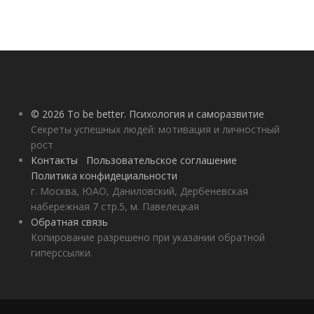
© 2026 To be better. Психология и саморазвитие
Секреты успешных людей: мотивация и личностный
рост
Контакты
Пользовательское соглашение
Политика конфидециальности
г. Москва, ЮАО, Даниловский, Дербеневская
набережная 7 стр.5, м. Павелецкая
Обратная связь
Копирование разрешено при указании обратной
гиперссылки.