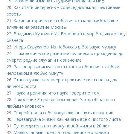
19.
Можно ли изменить судьбу: правда или миф
20.
Как стать интересным собеседником: эффективные
советы
21.
Какие исторические события оказали наибольшее
влияние на развитие Москвы
22.
Владимир Кузьмин: Из Воронежа в мир большого шоу-
бизнеса
23.
Игорь Саруханов: Из Чебоксар в большую музыку
24.
Психологическое развитие человека от рождения до
смерти: редкие случаи и их значение
25.
Разговор как искусство: секреты общения с любым
человеком в любую минуту
26.
Стань лучше, чем вчера: практические советы для
личного роста
27.
Наука и религия: что наука говорит о том
28.
Поколение Z против поколения Y: как общаться с
любым человеком
29.
Откройте для себя новую жизнь: путь к счастью
30.
Перезагрузка жизни: как начать все с чистого листа
31.
Путеводитель по началу новой жизни в 20 лет
32.
Милфы: новый тренд в отношениях молодежи