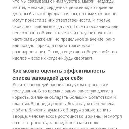
что мы связываем с ними чувства, мысли, надежды,
мечты, желания, сердечные движения, которые не
должны быть им предназначены, потому что они не
могут понести за них ответственности. И третье
свойство – идолы всегда лгут. То, что осознанно или
неосознанно обожествляется и получает пусть в
частном выражении, но предельное значение, рано
или поздно горько, а порой трагически –
разочаровывает. Отсюда еще одно общее свойство
идолов – всех их когда-нибудь свергают.
Как можно оценить эффективность
списка заповедей для себя
Десять заповедей пронизаны духом строгости и
послушания. В то время людьми зачастую двигала
корысть, желание обладать большим богатством и
властью. Заповеди должны были научить человека
любить ближних, думать об окружающих, ценить
Творца, человеческое достоинство и жизнь. Несмотря
на всю строгость, заповеди показали свою
эффективность, люди приняли их, чем помогли сами