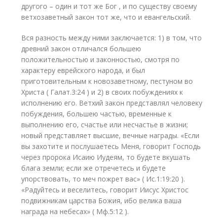
другого – один и тот же Бог , и по существу своему
ветхозаветный закон тот же, что и евангельский.
Вся разность между ними заключается: 1) в том, что
древний закон отличался большею
положительностью и законностью, смотря по
характеру еврейского народа, и был
приготовительным к новозаветному, пестуном во
Христа ( Галат.3:24 ) и 2) в своих побуждениях к
исполнению его. Ветхий закон представлял человеку
побуждения, большею частью, временные к
выполнению его, счастье или несчастье в жизни;
новый представляет высшие, вечные награды. «Если
вы захотите и послушаетесь Меня, говорит Господь
через пророка Исаию Иудеям, то будете вкушать
блага земли; если же отречетесь и будете
упорствовать, то меч пожрет вас» ( Ис.1:19:20 ).
«Радуйтесь и веселитесь, говорит Иисус Христос
подвижникам царства Божия, ибо велика ваша
награда на небесах» ( Мф.5:12 ).