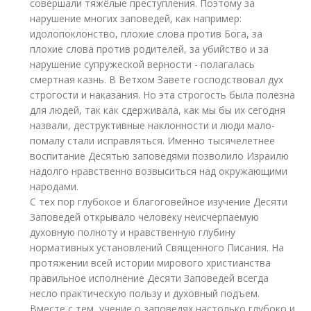
совершали тяжёлые преступления. Поэтому за
нарушение многих заповедей, как например:
идолопоклонство, плохие слова против Бога, за
плохие слова против родителей, за убийство и за
нарушение супружеской верности - полагалась
смертная казнь. В Ветхом Завете господствовал дух
строгости и наказания. Но эта строгость была полезна
для людей, так как сдерживала, как мы бы их сегодня
назвали, деструктивные наклонности и люди мало-
помалу стали исправляться. Именно тысячелетнее
воспитание Десятью заповедями позволило Израилю
надолго нравственно возвыситься над окружающими
народами.
С тех пор глубокое и благоговейное изучение Десяти
Заповедей открывало человеку неисчерпаемую
духовную полноту и нравственную глубину
нормативных установлений Священного Писания. На
протяжении всей истории мирового христианства
правильное исполнение Десяти Заповедей всегда
несло практическую пользу и духовный подъем.
Вместе с тем, учение о заповедях настолько глубоко и