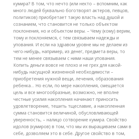
кумира? В том, что нечто (или некто – вспомним, как
много людей буквально боготворят актеров, певцов,
политиков) приобретает такую власть над душой и
сознанием, что становится не только объектом
поклонения, но и объектом веры. – Чему (кому) верим,
тому и поклоняемся, с тем связываем надежды и
упования. И если на здравом уровне мы не делаем из
чего-нибудь, например, из денег, предмета веры, то
тем не менее связываем с ними наши упования.
Копить деньги вовсе не плохо и не грех для какой-
нибудь насущной жизненной необходимости –
приобретения нужной вещи, лечения, образования
ребенка… Но если, по мере накопления, смещается
цель и все многообразные, возможно, не вполне
честные усилия накопления начинают приносить
удовлетворение, тешить тщеславие, а накопленная
сумма становится величиной, обусловливающей
уверенность, – налицо сотворение кумира. Свойство
идолов (кумиров) в том, что мы их выращиваем сами в
себе, дозволяем это в себе. Другое свойство в том,