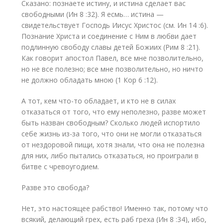
Сказано: познаете истину, и истина сделает вас
свободными (Ин 8 :32). Я есмь… истина —
свидетельствует Господь Иисус Христос (см. Ин 14 :6).
Познание Христа и соединение с Ним в любви дает
подлинную свободу славы детей Божиих (Рим 8 :21).
Как говорит апостол Павел, все мне позволительно,
но не все полезно; все мне позволительно, но ничто
не должно обладать мною (1 Кор 6 :12).
А тот, кем что-то обладает, и кто не в силах
отказаться от того, что ему неполезно, разве может
быть назван свободным? Сколько людей испортило
себе жизнь из-за того, что они не могли отказаться
от нездоровой пищи, хотя знали, что она не полезна
для них, либо пытались отказаться, но проиграли в
битве с чревоугодием.
Разве это свобода?
Нет, это настоящее рабство! Именно так, потому что
всякий, делающий грех, есть раб греха (Ин 8 :34), ибо,