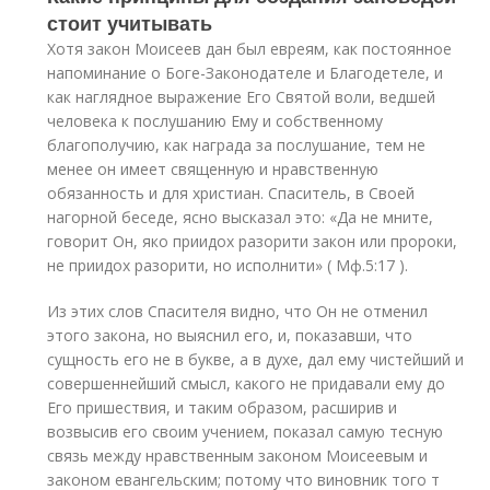
стоит учитывать
Хотя закон Моисеев дан был евреям, как постоянное
напоминание о Боге-Законодателе и Благодетеле, и
как наглядное выражение Его Святой воли, ведшей
человека к послушанию Ему и собственному
благополучию, как награда за послушание, тем не
менее он имеет священную и нравственную
обязанность и для христиан. Спаситель, в Своей
нагорной беседе, ясно высказал это: «Да не мните,
говорит Он, яко приидох разорити закон или пророки,
не приидох разорити, но исполнити» ( Мф.5:17 ).
Из этих слов Спасителя видно, что Он не отменил
этого закона, но выяснил его, и, показавши, что
сущность его не в букве, а в духе, дал ему чистейший и
совершеннейший смысл, какого не придавали ему до
Его пришествия, и таким образом, расширив и
возвысив его своим учением, показал самую тесную
связь между нравственным законом Моисеевым и
законом евангельским; потому что виновник того т