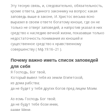
Эту тесную связь, и, следовательно, обязательность,
кроме ответа, данного законнику на вопрос: какая
заповедь выше в законе, И. Христос весьма ясно
выразил в своем ответе богатому юноше, где он не
только не отверг заповедей, а напротив указал в них
средство к наследию вечной жизни, показавши только
недостаточность понимания их юношей и
существенное средство к нравственному
совершенству ( Мф.19:16–21 ).
Почему важно иметь список заповедей
для себя
Я Господь, Бог твой,
Который вывел тебя из земли Египетской,
из дома рабства;
да не будет у тебя других богов пред лицем Моим.
Аз есмь Господь Бог твой;
да не будут тебе бози инии,
разве Мене.