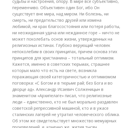
судьбы и настроения, опору. В мире все субъективно,
переменчиво. Объективен один Бог, ибо Он
существует вне мира, над миром. Ни болезнь, ни
смерть, ни предательство друзей или измена
любимой, ни крах благосостояния или потеря работы,
ни неожиданная удача или нежданное горе – ничто не
может поколебать основ жизни, утвержденных на
религиозных истинах. Глубоко верующий человек
непоколебим в своих принципах, причем основа этих
принципов для христианина – тотальный оптимизм.
Кажется, именно в советских тюрьмах, страшнее
которых мало что есть на свете, возникла
поражающая своей категоричностью и оптимизмом
поговорка: «С Богом и в тюрьме рай; без Бога и во
дворце ад». Александр Исаевич Солженицын в
знаменитом «Архипелаге» писал, что религиозные
люди – единственно, кто не был морально раздавлен
советской репрессивной машиной, кто и в ужасе
сталинских лагерей не утратил человеческого облика.
Об этом же свидетельствует множество мемуарных
произведений, и, конечно же, жития тысяч