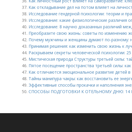
36.
Как личностный рост влияет на саморазвитие: кл
37.
Как откладывание дел на потом влияет на личнос
38.
Исследование гендерной психологии: теории и пр
39.
Исследование: какие физиологические различия 
40.
Исследование: 8 научно доказанных различий ме
41.
Преобразите свою жизнь: советы по изменению ж
42.
Почему мужчины и женщины думают по-разному: 
43.
Принимая решения: как изменить свою жизнь к лу
44.
Раскрываем секреты человеческой психологии: 25
45.
Мистическая природа Структуры третьей силы: та
46.
Пятое посещение пространства третьей силы: как
47.
Как отличаются эмоциональное развитие детей в 5
48.
Тайны манипура чакры: как восстановить ее энер
49.
Эффективные способы прокачки и наполнения эне
50.
СПОСОБЫ ПОДГОТОВКИ К ОТЕЛЬНОМУ ДНЮ: 14