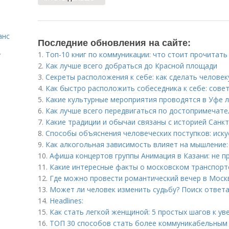
анс
Последние обновления на сайте:
1.
Топ-10 книг по коммуникации: что стоит прочитат
у
2.
Как лучше всего добраться до Красной площади
3.
Секреты расположения к себе: как сделать челове
4.
Как быстро расположить собеседника к себе: сове
5.
Какие культурные мероприятия проводятся в Уфе 
6.
Как лучше всего передвигаться по достопримечат
7.
Какие традиции и обычаи связаны с историей Санк
8.
Способы объяснения человеческих поступков: иск
9.
Как алкогольная зависимость влияет на мышление:
10.
Афиша концертов группы Анимация в Казани: не п
11.
Какие интересные факты о московском транспорт
12.
Где можно провести романтический вечер в Моск
13.
Может ли человек изменить судьбу? Поиск ответа
14.
Headlines:
15.
Как стать легкой женщиной: 5 простых шагов к ув
16.
ТОП 30 способов стать более коммуникабельным 