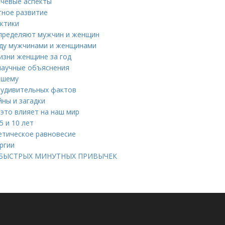
ючевые аспекты
тное развитие
актики
определяют мужчин и женщин
жду мужчинами и женщинами
изни женщине за год
научные объяснения
чшему
 удивительных фактов
йны и загадки
 это влияет на наш мир
 и 10 лет
гетическое равновесие
ргии
 БЫСТРЫХ МИНУТНЫХ ПРИВЫЧЕК