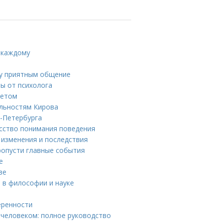
ь каждому
ку приятным общение
ты от психолога
летом
ельностям Кирова
т-Петербурга
усство понимания поведения
 изменения и последствия
ропусти главные события
е
ве
 в философии и науке
еренности
человеком: полное руководство