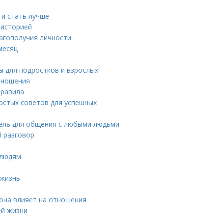
 и стать лучше
 историей
агополучия личности
месяц
ы для подростков и взрослых
отношения
правила
ростых советов для успешных
ель для общения с любыми людьми
й разговор
 людям
 жизнь
к она влияет на отношения
ей жизни