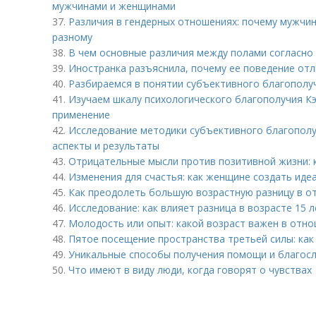
мужчинами и женщинами
37.
Различия в гендерных отношениях: почему мужчи
разному
38.
В чем основные различия между полами согласно
39.
Иностранка разъяснила, почему ее поведение отл
40.
Разбираемся в понятии субъективного благополуч
41.
Изучаем шкалу психологического благополучия К
применение
42.
Исследование методики субъективного благополу
аспекты и результаты
43.
Отрицательные мысли против позитивной жизни: 
44.
Изменения для счастья: как женщине создать иде
45.
Как преодолеть большую возрастную разницу в о
46.
Исследование: как влияет разница в возрасте 15 
47.
Молодость или опыт: какой возраст важен в отн
48.
Пятое посещение пространства третьей силы: как
49.
Уникальные способы получения помощи и благосл
50.
Что имеют в виду люди, когда говорят о чувствах