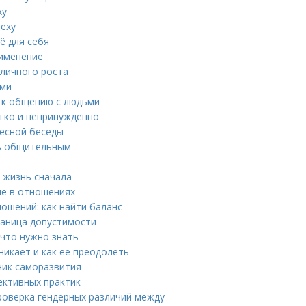
ху
пеху
ё для себя
рименение
 личного роста
ьми
 к общению с людьми
егко и непринужденно
ресной беседы
ть общительным
ь жизнь сначала
ие в отношениях
ошений: как найти баланс
раница допустимости
 что нужно знать
никает и как ее преодолеть
ник саморазвития
ективных практик
роверка гендерных различий между