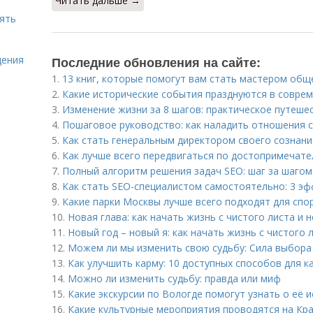
Читать дальше →
нять
щения
Последние обновления на сайте:
1.
13 книг, которые помогут вам стать мастером общ
2.
Какие исторические события празднуются в совре
3.
Изменение жизни за 8 шагов: практическое путеше
4.
Пошаговое руководство: как наладить отношения 
5.
Как стать генеральным директором своего сознани
6.
Как лучше всего передвигаться по достопримечат
7.
Полный алгоритм решения задач SEO: шаг за шагом
8.
Как стать SEO-специалистом самостоятельно: 3 э
9.
Какие парки Москвы лучше всего подходят для спо
10.
Новая глава: как начать жизнь с чистого листа и 
11.
Новый год – новый я: как начать жизнь с чистого 
12.
Можем ли мы изменить свою судьбу: Сила выбора
13.
Как улучшить карму: 10 доступных способов для 
14.
Можно ли изменить судьбу: правда или миф
15.
Какие экскурсии по Вологде помогут узнать о её и
16.
Какие культурные мероприятия проводятся на Кра