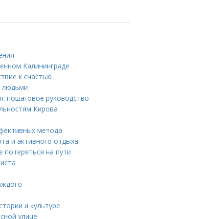
ения
менном Калининграде
ствие к счастью
с людьми
я: пошаговое руководство
ельностям Кирова
ффективных метода
рта и активного отдыха
не потеряться на пути
листа
каждого
стории и культуре
сной улице