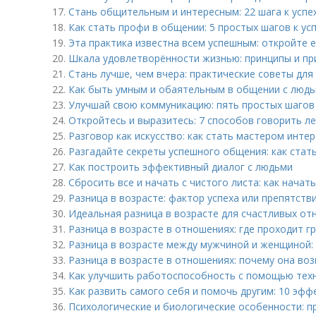
17.
Стань общительным и интересным: 22 шага к успе
18.
Как стать профи в общении: 5 простых шагов к ус
19.
Эта практика известна всем успешным: откройте е
20.
Шкала удовлетворённости жизнью: принципы и п
21.
Стань лучше, чем вчера: практические советы для
22.
Как быть умным и обаятельным в общении с люд
23.
Улучшай свою коммуникацию: пять простых шагов
24.
Откройтесь и выразитесь: 7 способов говорить л
25.
Разговор как искусство: как стать мастером инте
26.
Разгадайте секреты успешного общения: как ста
27.
Как построить эффективный диалог с людьми
28.
Сбросить все и начать с чистого листа: как начат
29.
Разница в возрасте: фактор успеха или препятств
30.
Идеальная разница в возрасте для счастливых отн
31.
Разница в возрасте в отношениях: где проходит г
32.
Разница в возрасте между мужчиной и женщиной:
33.
Разница в возрасте в отношениях: почему она воз
34.
Как улучшить работоспособность с помощью тех
35.
Как развить самого себя и помочь другим: 10 эфф
36.
Психологические и биологические особенности: п