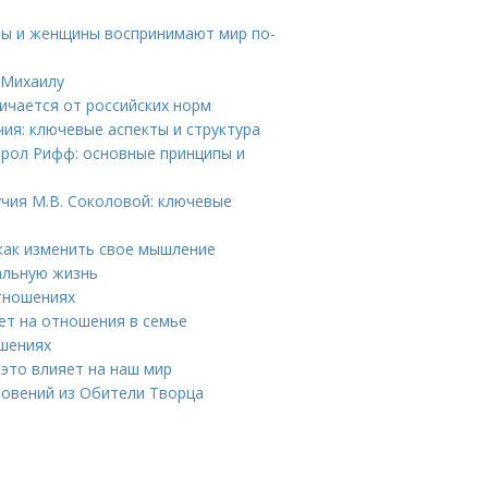
ны и женщины воспринимают мир по-
 Михаилу
ичается от российских норм
ия: ключевые аспекты и структура
эрол Рифф: основные принципы и
чия М.В. Соколовой: ключевые
как изменить свое мышление
альную жизнь
тношениях
лет на отношения в семье
ошениях
 это влияет на наш мир
овений из Обители Творца